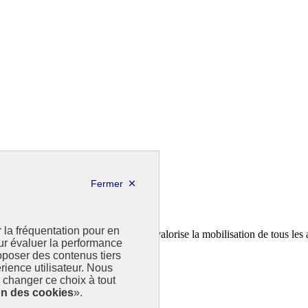
r la fréquentation pour en
a feuille de route de la France. Il valorise la mobilisation de tous les 
our évaluer la performance
poser des contenus tiers
rience utilisateur. Nous
changer ce choix à tout
on des cookies
».