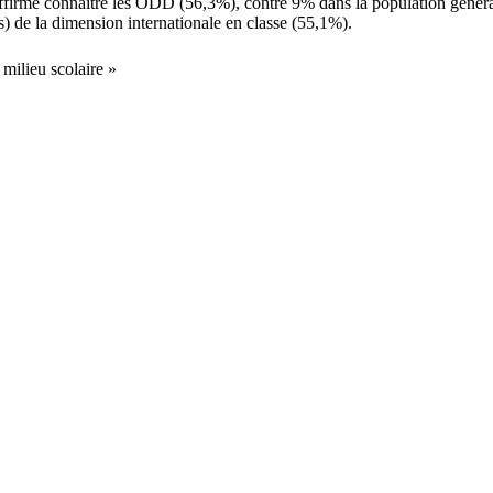
ffirme connaître les ODD (56,3%), contre 9% dans la population générale,
) de la dimension internationale en classe (55,1%).
milieu scolaire »