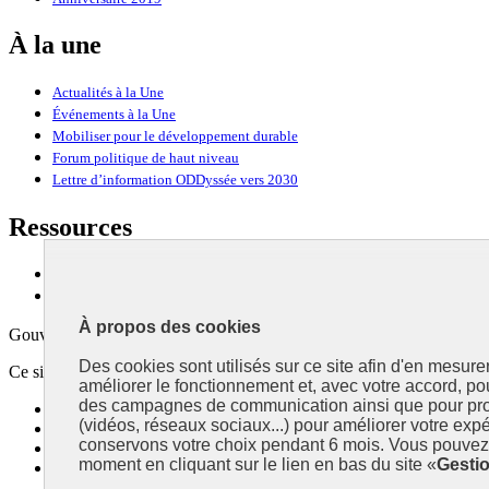
À la une
Actualités à la Une
Événements à la Une
Mobiliser pour le développement durable
Forum politique de haut niveau
Lettre d’information ODDyssée vers 2030
Ressources
Ressources
La Méth’ODD
À propos des cookies
Gouvernement
Des cookies sont utilisés sur ce site afin d'en mesure
Ce site propose l’information de référence concernant l’Agenda 2030 et l
améliorer le fonctionnement et, avec votre accord, p
des campagnes de communication ainsi que pour pro
info.gouv.fr
- ouvre une nouvelle fenêtre
(vidéos, réseaux sociaux...) pour améliorer votre expé
service-public.fr
- ouvre une nouvelle fenêtre
conservons votre choix pendant 6 mois. Vous pouvez 
legifrance.gouv.fr
- ouvre une nouvelle fenêtre
moment en cliquant sur le lien en bas du site «
Gesti
data.gouv.fr
- ouvre une nouvelle fenêtre