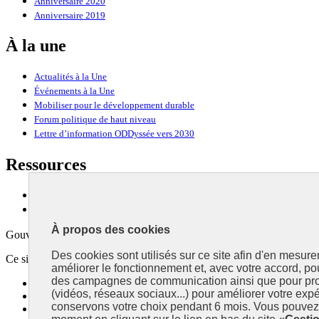
Anniversaire 2020
Anniversaire 2019
À la une
Actualités à la Une
Événements à la Une
Mobiliser pour le développement durable
Forum politique de haut niveau
Lettre d’information ODDyssée vers 2030
Ressources
Ressources
La Méth’ODD
À propos des cookies
Gouvernement
Des cookies sont utilisés sur ce site afin d'en mesure
Ce site propose l’information de référence concernant l’Agenda 2030 et l
améliorer le fonctionnement et, avec votre accord, p
des campagnes de communication ainsi que pour pro
info.gouv.fr
- ouvre une nouvelle fenêtre
(vidéos, réseaux sociaux...) pour améliorer votre expé
service-public.fr
- ouvre une nouvelle fenêtre
conservons votre choix pendant 6 mois. Vous pouvez 
legifrance.gouv.fr
- ouvre une nouvelle fenêtre