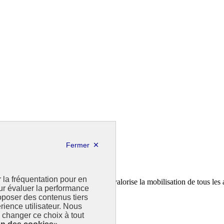
r la fréquentation pour en
a feuille de route de la France. Il valorise la mobilisation de tous les 
our évaluer la performance
poser des contenus tiers
rience utilisateur. Nous
changer ce choix à tout