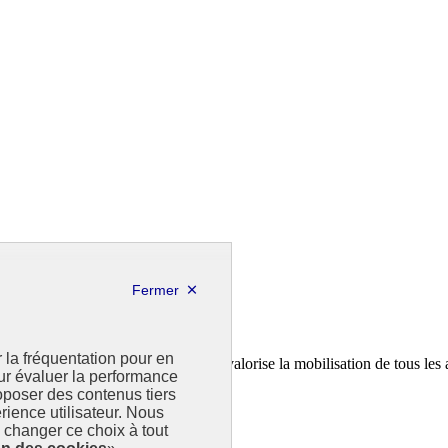
r la fréquentation pour en
a feuille de route de la France. Il valorise la mobilisation de tous les 
our évaluer la performance
poser des contenus tiers
rience utilisateur. Nous
changer ce choix à tout