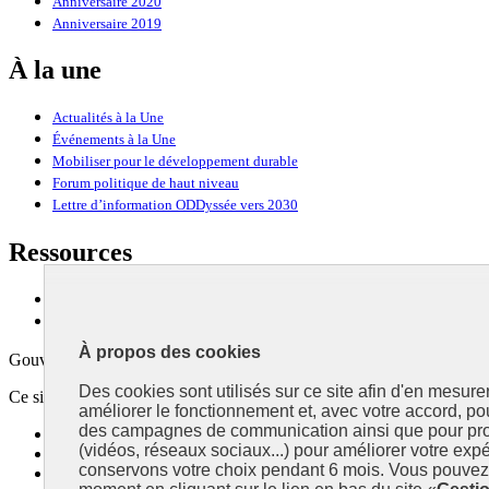
Anniversaire 2020
Anniversaire 2019
À la une
Actualités à la Une
Événements à la Une
Mobiliser pour le développement durable
Forum politique de haut niveau
Lettre d’information ODDyssée vers 2030
Ressources
Ressources
La Méth’ODD
À propos des cookies
Gouvernement
Des cookies sont utilisés sur ce site afin d'en mesure
Ce site propose l’information de référence concernant l’Agenda 2030 et l
améliorer le fonctionnement et, avec votre accord, p
des campagnes de communication ainsi que pour pro
info.gouv.fr
- ouvre une nouvelle fenêtre
(vidéos, réseaux sociaux...) pour améliorer votre expé
service-public.fr
- ouvre une nouvelle fenêtre
conservons votre choix pendant 6 mois. Vous pouvez 
legifrance.gouv.fr
- ouvre une nouvelle fenêtre