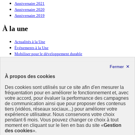
Anniversaire 2021
Anniversaire 2020
Anniversaire 2019
À la une
Actualités à la Une
Événements à la Une
Mobiliser pour le développement durable
Forum politique de haut niveau
Lettre d’information ODDyssée vers 2030
À propos des cookies
Ressources
Des cookies sont utilisés sur ce site afin d'en mesurer la
fréquentation pour en améliorer le fonctionnement et, avec
Ressources
votre accord, pour évaluer la performance des campagnes
La Méth’ODD
de communication ainsi que pour proposer des contenus
Gouvernement
tiers (vidéos, réseaux sociaux...) pour améliorer votre
expérience utilisateur. Nous conservons votre choix
Ce site propose l’information de référence concernant l’Agenda
pendant 6 mois. Vous pouvez changer ce choix à tout
2030 et la feuille de route de la France. Il valorise la mobilisation de
moment en cliquant sur le lien en bas du site «
Gestion
tous les acteurs.
des cookies
».