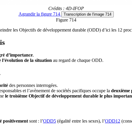
Crédits : 4D-IFOP
Agrandir
la figure 714
Transcription
de l'image 714
Figure 714
teindre les Objectifs de développement durable (ODD) d’ici les 12 procha
is
gré d’importance
.
l’évolution de la situation
au regard de chaque ODD.
…
orité
des personnes interrogées.
 responsables et l’avènement de sociétés pacifiques occupe la
deuxième 
mme
le troisième Objectif de développement durable le plus importan
é positivement
sont : l’
ODD5
(égalité entre les sexes), l’
ODD12
(conso