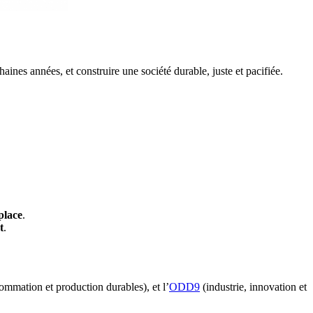
ines années, et construire une société durable, juste et pacifiée.
place
.
t
.
mmation et production durables), et l’
ODD9
(industrie, innovation et