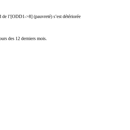
rd de l’[ODD1->8] (pauvreté) s’est détériorée
cours des 12 derniers mois.