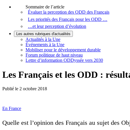
Sommaire de l’article
Évaluer la perception des ODD des Français
Les priorités des Français pour les ODD …
…et leur perception d’évolution
Les autres rubriques d'actualités
Actualités à la Une
Événements à la Une
Mobiliser pour le développement durable
Forum politique de haut niveau
Lettre d’information ODDyssée vers 2030
Les Français et les ODD : résul
Publié le
2 octobre 2018
En France
Quelle est l’opinion des Français au sujet des O