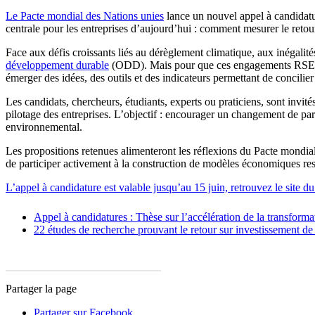
Le Pacte mondial des Nations unies
lance un nouvel appel à candidatur
centrale pour les entreprises d’aujourd’hui : comment mesurer le retou
Face aux défis croissants liés au dérèglement climatique, aux inégalité
développement durable
(ODD). Mais pour que ces engagements RSE soien
émerger des idées, des outils et des indicateurs permettant de concili
Les candidats, chercheurs, étudiants, experts ou praticiens, sont invit
pilotage des entreprises. L’objectif : encourager un changement de par
environnemental.
Les propositions retenues alimenteront les réflexions du Pacte mondial
de participer activement à la construction de modèles économiques resp
L’appel à candidature est valable jusqu’au 15 juin, retrouvez le site 
Appel à candidatures : Thèse sur l’accélération de la transfor
22 études de recherche prouvant le retour sur investissement de 
Partager la page
Partager sur Facebook