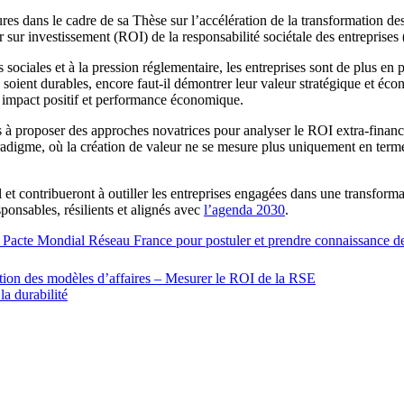
es dans le cadre de sa Thèse sur l’accélération de la transformation de
r sur investissement (ROI) de la responsabilité sociétale des entreprises
s sociales et à la pression réglementaire, les entreprises sont de plus e
t durables, encore faut-il démontrer leur valeur stratégique et économi
er impact positif et performance économique.
és à proposer des approches novatrices pour analyser le ROI extra-financi
adigme, où la création de valeur ne se mesure plus uniquement en termes 
 et contribueront à outiller les entreprises engagées dans une transform
onsables, résilients et alignés avec
l’agenda 2030
.
du Pacte Mondial Réseau France pour postuler et prendre connaissance de
mation des modèles d’affaires – Mesurer le ROI de la RSE
la durabilité