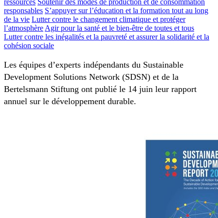
ressources
Soutenir des modes de production et de consommation
responsables
S’appuyer sur l’éducation et la formation tout au long
de la vie
Lutter contre le changement climatique et protéger
l’atmosphère
Agir pour la santé et le bien-être de toutes et tous
Lutter contre les inégalités et la pauvreté et assurer la solidarité et la
cohésion sociale
Les équipes d’experts indépendants du Sustainable
Development Solutions Network (SDSN) et de la
Bertelsmann Stiftung ont publié le 14 juin leur rapport
annuel sur le développement durable.