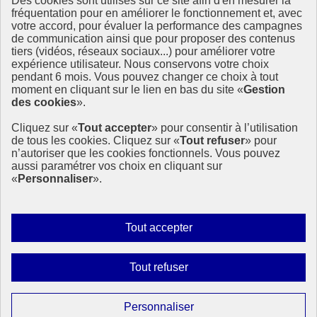
Des cookies sont utilisés sur ce site afin d'en mesurer la
fréquentation pour en améliorer le fonctionnement et, avec
Ressources
votre accord, pour évaluer la performance des campagnes
La Méth’ODD
de communication ainsi que pour proposer des contenus
Gouvernement
tiers (vidéos, réseaux sociaux...) pour améliorer votre
expérience utilisateur. Nous conservons votre choix
Ce site propose l’information de référence concernant l’Agenda
pendant 6 mois. Vous pouvez changer ce choix à tout
2030 et la feuille de route de la France. Il valorise la mobilisation de
moment en cliquant sur le lien en bas du site «
Gestion
tous les acteurs.
des cookies
».
info.gouv.fr
- ouvre une nouvelle fenêtre
Cliquez sur «
Tout accepter
» pour consentir à l’utilisation
service-public.fr
- ouvre une nouvelle fenêtre
de tous les cookies. Cliquez sur «
Tout refuser
» pour
legifrance.gouv.fr
- ouvre une nouvelle fenêtre
n’autoriser que les cookies fonctionnels. Vous pouvez
data.gouv.fr
- ouvre une nouvelle fenêtre
aussi paramétrer vos choix en cliquant sur
«
Personnaliser
».
Plan du site
Accessibilité
Mentions légales
Qui sommes-nous ?
Autoriser
Tout accepter
Aide
tous
Contact
les
Gestion des cookies
Interdire
Tout refuser
cookies
Paramètres d’affichage
tous
les
Sauf mention contraire, tous les contenus de ce site sont sous
Paramétrer
Personnaliser
licence etalab-2.0