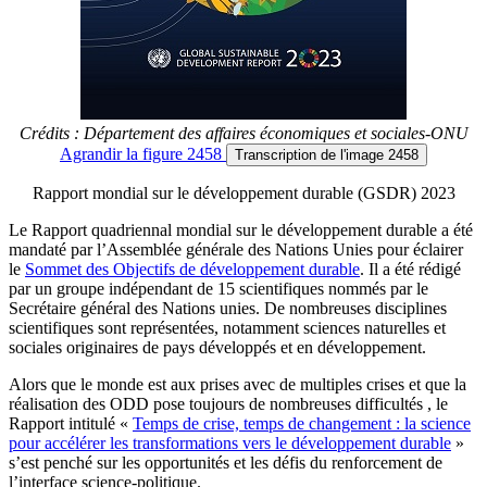
Crédits : Département des affaires économiques et sociales-ONU
Agrandir
la figure 2458
Transcription
de l'image 2458
Rapport mondial sur le développement durable (GSDR) 2023
Le Rapport quadriennal mondial sur le développement durable a été
mandaté par l’Assemblée générale des Nations Unies pour éclairer
le
Sommet des Objectifs de développement durable
. Il a été rédigé
par un groupe indépendant de 15 scientifiques nommés par le
Secrétaire général des Nations unies. De nombreuses disciplines
scientifiques sont représentées, notamment sciences naturelles et
sociales originaires de pays développés et en développement.
Alors que le monde est aux prises avec de multiples crises et que la
réalisation des ODD pose toujours de nombreuses difficultés , le
Rapport intitulé «
Temps de crise, temps de changement : la science
pour accélérer les transformations vers le développement durable
»
s’est penché sur les opportunités et les défis du renforcement de
l’interface science-politique.