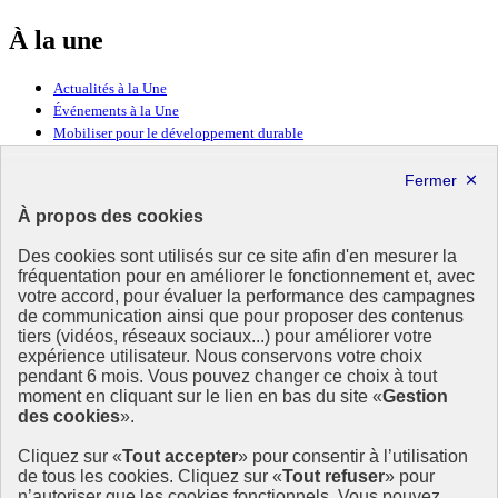
À la une
Actualités à la Une
Événements à la Une
Mobiliser pour le développement durable
Forum politique de haut niveau
Lettre d’information ODDyssée vers 2030
À propos des cookies
Ressources
Des cookies sont utilisés sur ce site afin d'en mesurer la
Ressources
fréquentation pour en améliorer le fonctionnement et, avec
votre accord, pour évaluer la performance des campagnes
La Méth’ODD
de communication ainsi que pour proposer des contenus
Gouvernement
tiers (vidéos, réseaux sociaux...) pour améliorer votre
expérience utilisateur. Nous conservons votre choix
Ce site propose l’information de référence concernant l’Agenda
pendant 6 mois. Vous pouvez changer ce choix à tout
2030 et la feuille de route de la France. Il valorise la mobilisation de
moment en cliquant sur le lien en bas du site «
Gestion
tous les acteurs.
des cookies
».
info.gouv.fr
- ouvre une nouvelle fenêtre
Cliquez sur «
Tout accepter
» pour consentir à l’utilisation
service-public.fr
- ouvre une nouvelle fenêtre
de tous les cookies. Cliquez sur «
Tout refuser
» pour
legifrance.gouv.fr
- ouvre une nouvelle fenêtre
n’autoriser que les cookies fonctionnels. Vous pouvez