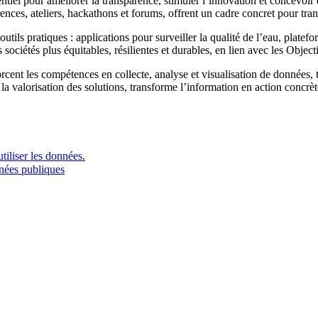
ntiel pour améliorer la transparence, stimuler l’innovation et concevoir 
ces, ateliers, hackathons et forums, offrent un cadre concret pour trans
outils pratiques : applications pour surveiller la qualité de l’eau, plat
s sociétés plus équitables, résilientes et durables, en lien avec les Obje
ent les compétences en collecte, analyse et visualisation de données, to
 la valorisation des solutions, transforme l’information en action concrè
tiliser les données.
nnées publiques