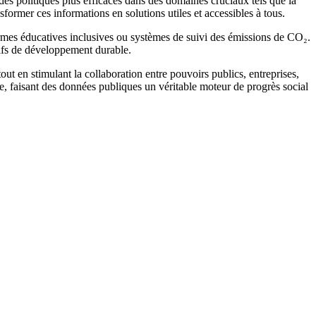
des politiques plus efficaces dans des domaines cruciaux tels que la
former ces informations en solutions utiles et accessibles à tous.
eformes éducatives inclusives ou systèmes de suivi des émissions de CO₂.
ctifs de développement durable.
ut en stimulant la collaboration entre pouvoirs publics, entreprises,
te, faisant des données publiques un véritable moteur de progrès social