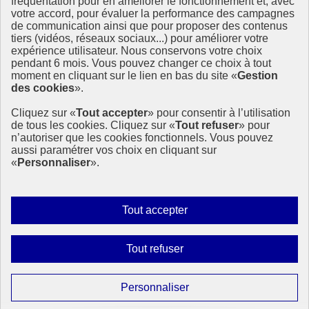
fréquentation pour en améliorer le fonctionnement et, avec
Ressources
votre accord, pour évaluer la performance des campagnes
La Méth’ODD
de communication ainsi que pour proposer des contenus
Gouvernement
tiers (vidéos, réseaux sociaux...) pour améliorer votre
expérience utilisateur. Nous conservons votre choix
Ce site propose l’information de référence concernant l’Agenda
pendant 6 mois. Vous pouvez changer ce choix à tout
2030 et la feuille de route de la France. Il valorise la mobilisation de
moment en cliquant sur le lien en bas du site «
Gestion
tous les acteurs.
des cookies
».
info.gouv.fr
- ouvre une nouvelle fenêtre
Cliquez sur «
Tout accepter
» pour consentir à l’utilisation
service-public.fr
- ouvre une nouvelle fenêtre
de tous les cookies. Cliquez sur «
Tout refuser
» pour
legifrance.gouv.fr
- ouvre une nouvelle fenêtre
n’autoriser que les cookies fonctionnels. Vous pouvez
data.gouv.fr
- ouvre une nouvelle fenêtre
aussi paramétrer vos choix en cliquant sur
«
Personnaliser
».
Plan du site
Accessibilité
Mentions légales
Qui sommes-nous ?
Autoriser
Tout accepter
Aide
tous
Contact
les
Gestion des cookies
Interdire
Tout refuser
cookies
Paramètres d’affichage
tous
les
Sauf mention contraire, tous les contenus de ce site sont sous
Paramétrer
Personnaliser
licence etalab-2.0
cookies
les