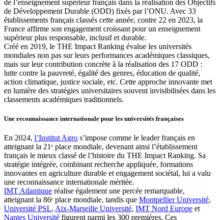
de l’enseignement supérieur français dans la réalisation des Objectifs
de Développement Durable (ODD) fixés par l’ONU. Avec 33
établissements français classés cette année, contre 22 en 2023, la
France affirme son engagement croissant pour un enseignement
supérieur plus responsable, inclusif et durable.
Créé en 2019, le THE Impact Ranking évalue les universités
mondiales non pas sur leurs performances académiques classiques,
mais sur leur contribution concrète à la réalisation des 17 ODD :
lutte contre la pauvreté, égalité des genres, éducation de qualité,
action climatique, justice sociale, etc. Cette approche innovante met
en lumière des stratégies universitaires souvent invisibilisées dans les
classements académiques traditionnels.
Une reconnaissance internationale pour les universités françaises
En 2024,
l’Institut Agro
s’impose comme le leader français en
atteignant la 21ᵉ place mondiale, devenant ainsi l’établissement
français le mieux classé de l’histoire du THE Impact Ranking. Sa
stratégie intégrée, combinant recherche appliquée, formations
innovantes en agriculture durable et engagement sociétal, lui a valu
une reconnaissance internationale méritée.
IMT Atlantique
réalise également une percée remarquable,
atteignant la 86ᵉ place mondiale, tandis que
Montpellier Université
,
Université PSL
,
Aix-Marseille Université
,
IMT Nord Europe
et
Nantes Université
figurent parmi les 300 premières. Ces