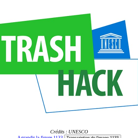
Crédits : UNESCO
Agrandir
la figure 1133
Transcription
de l'image 1133