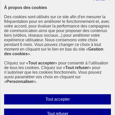
À propos des cookies
Ressources
Des cookies sont utilisés sur ce site afin d'en mesurer la
Ressources
fréquentation pour en améliorer le fonctionnement et, avec
votre accord, pour évaluer la performance des campagnes
La Méth’ODD
de communication ainsi que pour proposer des contenus
Gouvernement
tiers (vidéos, réseaux sociaux...) pour améliorer votre
expérience utilisateur. Nous conservons votre choix
Ce site propose l’information de référence concernant l’Agenda
pendant 6 mois. Vous pouvez changer ce choix à tout
2030 et la feuille de route de la France. Il valorise la mobilisation de
moment en cliquant sur le lien en bas du site «
Gestion
tous les acteurs.
des cookies
».
info.gouv.fr
- ouvre une nouvelle fenêtre
Cliquez sur «
Tout accepter
» pour consentir à l’utilisation
service-public.fr
- ouvre une nouvelle fenêtre
de tous les cookies. Cliquez sur «
Tout refuser
» pour
legifrance.gouv.fr
- ouvre une nouvelle fenêtre
n’autoriser que les cookies fonctionnels. Vous pouvez
data.gouv.fr
- ouvre une nouvelle fenêtre
aussi paramétrer vos choix en cliquant sur
«
Personnaliser
».
Plan du site
Accessibilité
Mentions légales
Qui sommes-nous ?
Autoriser
Tout accepter
Aide
tous
Contact
les
Gestion des cookies
Interdire
Tout refuser