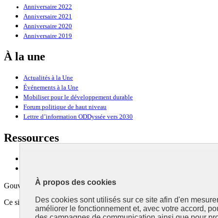
Anniversaire 2022
Anniversaire 2021
Anniversaire 2020
Anniversaire 2019
À la une
Actualités à la Une
Événements à la Une
Mobiliser pour le développement durable
Forum politique de haut niveau
Lettre d’information ODDyssée vers 2030
Ressources
Ressources
La Méth’ODD
À propos des cookies
Gouvernement
Des cookies sont utilisés sur ce site afin d'en mesure
Ce site propose l’information de référence concernant l’Agenda 2030 et l
améliorer le fonctionnement et, avec votre accord, p
des campagnes de communication ainsi que pour pro