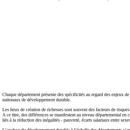
Chaque département présente des spécificités au regard des enjeux de d
nationaux de développement durable.
Les lieux de création de richesses sont souvent des facteurs de risque
A ce titre, des différences se manifestent au niveau départemental en c
liés à la réduction des inégalités - pauvreté, écarts salariaux entre se
L’analyse du développement durable à l’échelle des départements s’ap