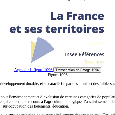
Agrandir
la figure 1096
Transcription
de l'image 1096
Figure 1096
éveloppement durable, et se caractérise par des atouts et des faiblesse
s pour l’environnement et d’exclusion de certaines catégories de populati
e qui concerne le recours à l’agriculture biologique, l’assainissement de
xes, sur-occupation des logements, éducation.
puie sur une sélection de quatorze indicateurs départementaux. Ces indi