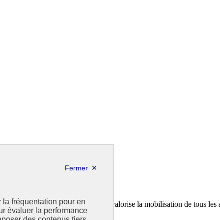
r la fréquentation pour en
a feuille de route de la France. Il valorise la mobilisation de tous les 
our évaluer la performance
poser des contenus tiers