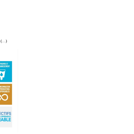
s (…)