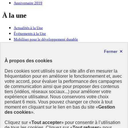
Anniversaire 2019
À la une
Actualités à la Une
Événements à la Une
Mobiliser pour le développement durable
Forum politique de haut niveau
Lettre d’information ODDyssée vers 2030
À propos des cookies
Ressources
Des cookies sont utilisés sur ce site afin d'en mesurer la
Ressources
fréquentation pour en améliorer le fonctionnement et, avec
votre accord, pour évaluer la performance des campagnes
La Méth’ODD
de communication ainsi que pour proposer des contenus
Gouvernement
tiers (vidéos, réseaux sociaux...) pour améliorer votre
expérience utilisateur. Nous conservons votre choix
Ce site propose l’information de référence concernant l’Agenda
pendant 6 mois. Vous pouvez changer ce choix à tout
2030 et la feuille de route de la France. Il valorise la mobilisation de
moment en cliquant sur le lien en bas du site «
Gestion
tous les acteurs.
des cookies
».
info.gouv.fr
- ouvre une nouvelle fenêtre
Cliquez sur «
Tout accepter
» pour consentir à l’utilisation
service-public.fr
- ouvre une nouvelle fenêtre
de tous les cookies. Cliquez sur «
Tout refuser
» pour