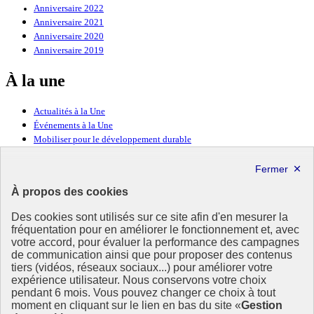
Anniversaire 2022
Anniversaire 2021
Anniversaire 2020
Anniversaire 2019
À la une
Actualités à la Une
Événements à la Une
Mobiliser pour le développement durable
Forum politique de haut niveau
Lettre d’information ODDyssée vers 2030
À propos des cookies
Ressources
Des cookies sont utilisés sur ce site afin d'en mesurer la
Ressources
fréquentation pour en améliorer le fonctionnement et, avec
votre accord, pour évaluer la performance des campagnes
La Méth’ODD
de communication ainsi que pour proposer des contenus
Gouvernement
tiers (vidéos, réseaux sociaux...) pour améliorer votre
expérience utilisateur. Nous conservons votre choix
Ce site propose l’information de référence concernant l’Agenda
pendant 6 mois. Vous pouvez changer ce choix à tout
2030 et la feuille de route de la France. Il valorise la mobilisation de
moment en cliquant sur le lien en bas du site «
Gestion