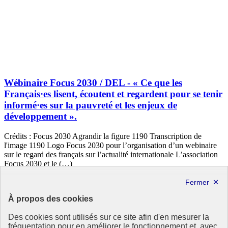
Wébinaire Focus 2030 / DEL - « Ce que les
Français·es lisent, écoutent et regardent pour se tenir
informé·es sur la pauvreté et les enjeux de
développement ».
Crédits : Focus 2030 Agrandir la figure 1190 Transcription de
l'image 1190 Logo Focus 2030 pour l’organisation d’un webinaire
sur le regard des français sur l’actualité internationale L’association
Focus 2030 et le (…)
En ligne - En France
23 juin 2021
À propos des cookies
Des cookies sont utilisés sur ce site afin d'en mesurer la
fréquentation pour en améliorer le fonctionnement et, avec