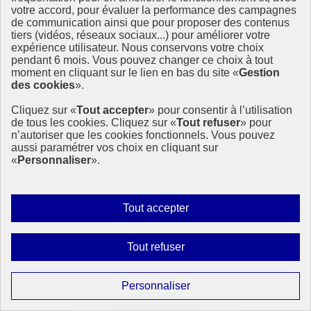
votre accord, pour évaluer la performance des campagnes
de communication ainsi que pour proposer des contenus
tiers (vidéos, réseaux sociaux...) pour améliorer votre
expérience utilisateur. Nous conservons votre choix
pendant 6 mois. Vous pouvez changer ce choix à tout
moment en cliquant sur le lien en bas du site «
Gestion
des cookies
».
Cliquez sur «
Tout accepter
» pour consentir à l’utilisation
de tous les cookies. Cliquez sur «
Tout refuser
» pour
n’autoriser que les cookies fonctionnels. Vous pouvez
aussi paramétrer vos choix en cliquant sur
«
Personnaliser
».
Autoriser
Tout accepter
tous
les
Interdire
Tout refuser
cookies
tous
les
Paramétrer
Personnaliser
cookies
[MASTERCLASS] - 17 objectifs pour sauver le
les