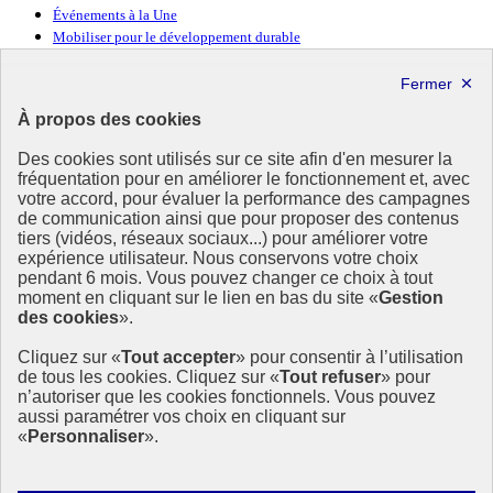
Événements à la Une
Mobiliser pour le développement durable
Forum politique de haut niveau
Lettre d’information ODDyssée vers 2030
À propos des cookies
Ressources
Des cookies sont utilisés sur ce site afin d'en mesurer la
Ressources
fréquentation pour en améliorer le fonctionnement et, avec
votre accord, pour évaluer la performance des campagnes
La Méth’ODD
de communication ainsi que pour proposer des contenus
Gouvernement
tiers (vidéos, réseaux sociaux...) pour améliorer votre
expérience utilisateur. Nous conservons votre choix
Ce site propose l’information de référence concernant l’Agenda
pendant 6 mois. Vous pouvez changer ce choix à tout
2030 et la feuille de route de la France. Il valorise la mobilisation de
moment en cliquant sur le lien en bas du site «
Gestion
tous les acteurs.
des cookies
».
info.gouv.fr
- ouvre une nouvelle fenêtre
Cliquez sur «
Tout accepter
» pour consentir à l’utilisation
service-public.fr
- ouvre une nouvelle fenêtre
de tous les cookies. Cliquez sur «
Tout refuser
» pour
legifrance.gouv.fr
- ouvre une nouvelle fenêtre
n’autoriser que les cookies fonctionnels. Vous pouvez
data.gouv.fr
- ouvre une nouvelle fenêtre
aussi paramétrer vos choix en cliquant sur
«
Personnaliser
».
Plan du site
Accessibilité
Mentions légales