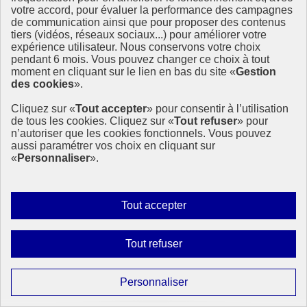
votre accord, pour évaluer la performance des campagnes
de communication ainsi que pour proposer des contenus
tiers (vidéos, réseaux sociaux...) pour améliorer votre
expérience utilisateur. Nous conservons votre choix
pendant 6 mois. Vous pouvez changer ce choix à tout
moment en cliquant sur le lien en bas du site «
Gestion
des cookies
».
Cliquez sur «
Tout accepter
» pour consentir à l’utilisation
de tous les cookies. Cliquez sur «
Tout refuser
» pour
n’autoriser que les cookies fonctionnels. Vous pouvez
aussi paramétrer vos choix en cliquant sur
«
Personnaliser
».
Autoriser
Tout accepter
tous
les
Interdire
Tout refuser
cookies
tous
Forum régional pour le développement durable
les
2021 de l’UNECE
Paramétrer
Personnaliser
cookies
les