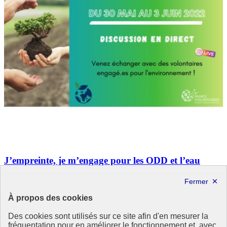
J’empreinte, je m’engage pour les ODD et l’eau
Un dispositif artistique autour des ODD, déployé par l'association
4D.
À propos des cookies
Montpellier - Esplanade Charles de Gaulle - En France
Des cookies sont utilisés sur ce site afin d'en mesurer la
29 mai 2022
- 3 juin 2022
fréquentation pour en améliorer le fonctionnement et, avec