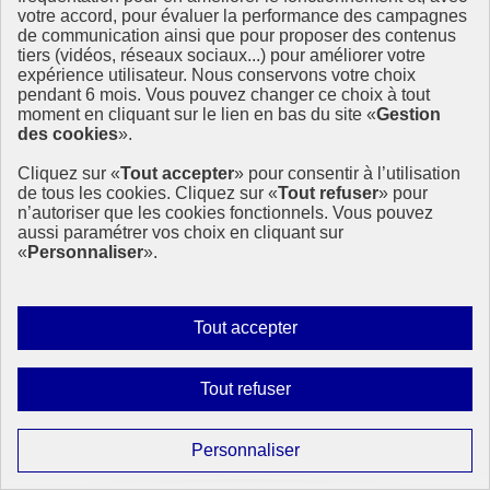
votre accord, pour évaluer la performance des campagnes
de communication ainsi que pour proposer des contenus
tiers (vidéos, réseaux sociaux...) pour améliorer votre
expérience utilisateur. Nous conservons votre choix
pendant 6 mois. Vous pouvez changer ce choix à tout
moment en cliquant sur le lien en bas du site «
Gestion
des cookies
».
Cliquez sur «
Tout accepter
» pour consentir à l’utilisation
de tous les cookies. Cliquez sur «
Tout refuser
» pour
n’autoriser que les cookies fonctionnels. Vous pouvez
aussi paramétrer vos choix en cliquant sur
«
Personnaliser
».
Autoriser
Tout accepter
tous
les
Interdire
Tout refuser
cookies
tous
les
Paramétrer
Personnaliser
cookies
les