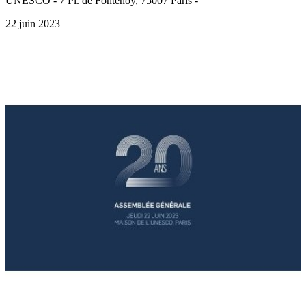
UNESCO - 7 Pl. de Fontenoy, 75007 Paris -
22 juin 2023