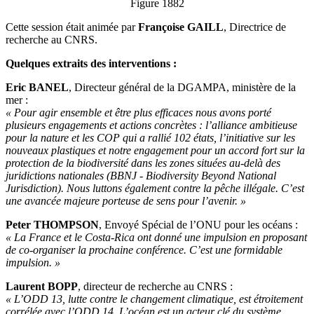
Figure 1882
Cette session était animée par
Françoise GAILL
, Directrice de
recherche au CNRS.
Quelques extraits des interventions :
Eric BANEL
, Directeur général de la DGAMPA, ministère de la
mer :
« Pour agir ensemble et être plus efficaces nous avons porté
plusieurs engagements et actions concrètes : l’alliance ambitieuse
pour la nature et les COP qui a rallié 102 états, l’initiative sur les
nouveaux plastiques et notre engagement pour un accord fort sur la
protection de la biodiversité dans les zones situées au-delà des
juridictions nationales (BBNJ - Biodiversity Beyond National
Jurisdiction). Nous luttons également contre la pêche illégale. C’est
une avancée majeure porteuse de sens pour l’avenir. »
Peter THOMPSON
, Envoyé Spécial de l’ONU pour les océans :
« La France et le Costa-Rica ont donné une impulsion en proposant
de co-organiser la prochaine conférence. C’est une formidable
impulsion. »
Laurent BOPP
, directeur de recherche au CNRS :
« L’ODD 13, lutte contre le changement climatique, est étroitement
corrélée avec l’ODD 14. L’océan est un acteur clé du système