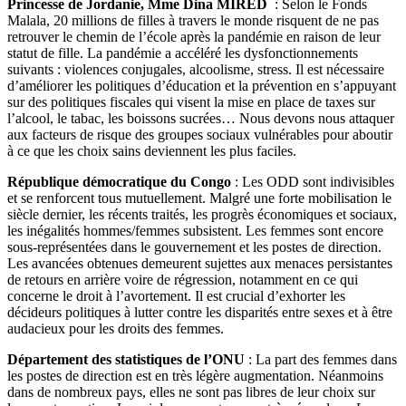
Princesse de Jordanie, Mme Dina MIRED
: Selon le Fonds
Malala, 20 millions de filles à travers le monde risquent de ne pas
retrouver le chemin de l’école après la pandémie en raison de leur
statut de fille. La pandémie a accéléré les dysfonctionnements
suivants : violences conjugales, alcoolisme, stress. Il est nécessaire
d’améliorer les politiques d’éducation et la prévention en s’appuyant
sur des politiques fiscales qui visent la mise en place de taxes sur
l’alcool, le tabac, les boissons sucrées… Nous devons nous attaquer
aux facteurs de risque des groupes sociaux vulnérables pour aboutir
à ce que les choix sains deviennent les plus faciles.
République démocratique du Congo
: Les ODD sont indivisibles
et se renforcent tous mutuellement. Malgré une forte mobilisation le
siècle dernier, les récents traités, les progrès économiques et sociaux,
les inégalités hommes/femmes subsistent. Les femmes sont encore
sous-représentées dans le gouvernement et les postes de direction.
Les avancées obtenues demeurent sujettes aux menaces persistantes
de retours en arrière voire de régression, notamment en ce qui
concerne le droit à l’avortement. Il est crucial d’exhorter les
décideurs politiques à lutter contre les disparités entre sexes et à être
audacieux pour les droits des femmes.
Département des statistiques de l’ONU
: La part des femmes dans
les postes de direction est en très légère augmentation. Néanmoins
dans de nombreux pays, elles ne sont pas libres de leur choix sur