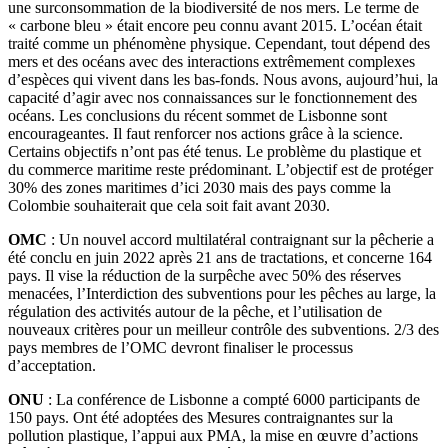
une surconsommation de la biodiversité de nos mers. Le terme de
« carbone bleu » était encore peu connu avant 2015. L’océan était
traité comme un phénomène physique. Cependant, tout dépend des
mers et des océans avec des interactions extrêmement complexes
d’espèces qui vivent dans les bas-fonds. Nous avons, aujourd’hui, la
capacité d’agir avec nos connaissances sur le fonctionnement des
océans. Les conclusions du récent sommet de Lisbonne sont
encourageantes. Il faut renforcer nos actions grâce à la science.
Certains objectifs n’ont pas été tenus. Le problème du plastique et
du commerce maritime reste prédominant. L’objectif est de protéger
30% des zones maritimes d’ici 2030 mais des pays comme la
Colombie souhaiterait que cela soit fait avant 2030.
OMC
: Un nouvel accord multilatéral contraignant sur la pêcherie a
été conclu en juin 2022 après 21 ans de tractations, et concerne 164
pays. Il vise la réduction de la surpêche avec 50% des réserves
menacées, l’Interdiction des subventions pour les pêches au large, la
régulation des activités autour de la pêche, et l’utilisation de
nouveaux critères pour un meilleur contrôle des subventions. 2/3 des
pays membres de l’OMC devront finaliser le processus
d’acceptation.
ONU
: La conférence de Lisbonne a compté 6000 participants de
150 pays. Ont été adoptées des Mesures contraignantes sur la
pollution plastique, l’appui aux PMA, la mise en œuvre d’actions