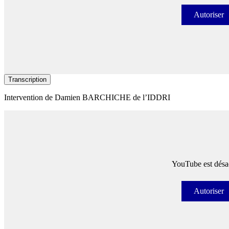
Autoriser
Autori
Transcription
Intervention de Damien BARCHICHE de l’IDDRI
YouTube est désac
Autoriser
Autori