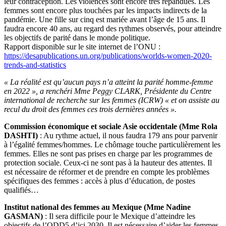
leur contraception. Les violences sont encore très répandues. Les
femmes sont encore plus touchées par les impacts indirects de la
pandémie. Une fille sur cinq est mariée avant l’âge de 15 ans. Il
faudra encore 40 ans, au regard des rythmes observés, pour atteindre
les objectifs de parité dans le monde politique.
Rapport disponible sur le site internet de l’ONU :
https://desapublications.un.org/publications/worlds-women-2020-
trends-and-statistics
« La réalité est qu’aucun pays n’a atteint la parité homme-femme
en 2022 », a renchéri Mme Peggy CLARK, Présidente du Centre
international de recherche sur les femmes (ICRW) « et on assiste au
recul du droit des femmes ces trois dernières années ».
Commission économique et sociale Asie occidentale (Mme Rola
DASHTI)
: Au rythme actuel, il nous faudra 179 ans pour parvenir
à l’égalité femmes/hommes. Le chômage touche particulièrement les
femmes. Elles ne sont pas prises en charge par les programmes de
protection sociale. Ceux-ci ne sont pas à la hauteur des attentes. Il
est nécessaire de réformer et de prendre en compte les problèmes
spécifiques des femmes : accès à plus d’éducation, de postes
qualifiés…
Institut national des femmes au Mexique (Mme Nadine
GASMAN)
: Il sera difficile pour le Mexique d’atteindre les
objectifs de l’ODD5 d’ici 2030. Il est nécessaire d’aider les femmes