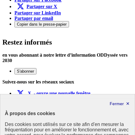
Partager sur X
Partager sur LinkedIn
Partager par email
Copier dans le presse-papier
Restez informés
en vous abonnant à notre lettre d’information ODDyssée vers
2030
S'abonner
Suivez-nous sur les réseaux sociaux
X
- ouvre une nouvelle fenêtre
Flux
- ouvre une nouvelle fenêtre
Agenda 2030
À propos des cookies
Des cookies sont utilisés sur ce site afin d'en mesurer la
Présentation
fréquentation pour en améliorer le fonctionnement et, avec
Dispositif de suivi