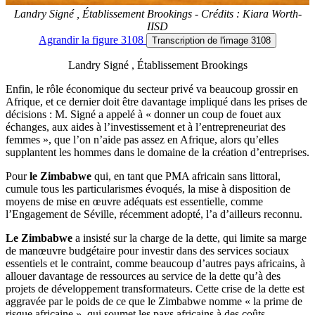
Landry Signé , Établissement Brookings - Crédits : Kiara Worth-
IISD
Agrandir
la figure 3108
Transcription
de l'image 3108
Landry Signé , Établissement Brookings
Enfin, le rôle économique du secteur privé va beaucoup grossir en
Afrique, et ce dernier doit être davantage impliqué dans les prises de
décisions : M. Signé a appelé à « donner un coup de fouet aux
échanges, aux aides à l’investissement et à l’entrepreneuriat des
femmes », que l’on n’aide pas assez en Afrique, alors qu’elles
supplantent les hommes dans le domaine de la création d’entreprises.
Pour
le Zimbabwe
qui, en tant que PMA africain sans littoral,
cumule tous les particularismes évoqués, la mise à disposition de
moyens de mise en œuvre adéquats est essentielle, comme
l’Engagement de Séville, récemment adopté, l’a d’ailleurs reconnu.
Le Zimbabwe
a insisté sur la charge de la dette, qui limite sa marge
de manœuvre budgétaire pour investir dans des services sociaux
essentiels et le contraint, comme beaucoup d’autres pays africains, à
allouer davantage de ressources au service de la dette qu’à des
projets de développement transformateurs. Cette crise de la dette est
aggravée par le poids de ce que le Zimbabwe nomme « la prime de
risque africaine », qui soumet les pays africains à des coûts