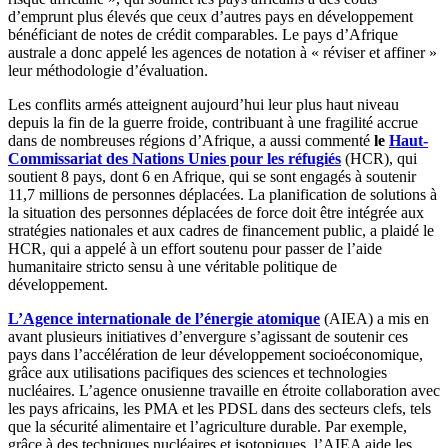
d’emprunt plus élevés que ceux d’autres pays en développement
bénéficiant de notes de crédit comparables. Le pays d’Afrique
australe a donc appelé les agences de notation à « réviser et affiner »
leur méthodologie d’évaluation.
Les conflits armés atteignent aujourd’hui leur plus haut niveau
depuis la fin de la guerre froide, contribuant à une fragilité accrue
dans de nombreuses régions d’Afrique, a aussi commenté
le
Haut-
Commissariat des Nations Unies pour les réfugiés
(HCR), qui
soutient 8 pays, dont 6 en Afrique, qui se sont engagés à soutenir
11,7 millions de personnes déplacées. La planification de solutions à
la situation des personnes déplacées de force doit être intégrée aux
stratégies nationales et aux cadres de financement public, a plaidé le
HCR, qui a appelé à un effort soutenu pour passer de l’aide
humanitaire stricto sensu à une véritable politique de
développement.
L’Agence internationale de l’énergie atomique
(AIEA) a mis en
avant plusieurs initiatives d’envergure s’agissant de soutenir ces
pays dans l’accélération de leur développement socioéconomique,
grâce aux utilisations pacifiques des sciences et technologies
nucléaires. L’agence onusienne travaille en étroite collaboration avec
les pays africains, les PMA et les PDSL dans des secteurs clefs, tels
que la sécurité alimentaire et l’agriculture durable. Par exemple,
grâce à des techniques nucléaires et isotopiques, l’AIEA aide les