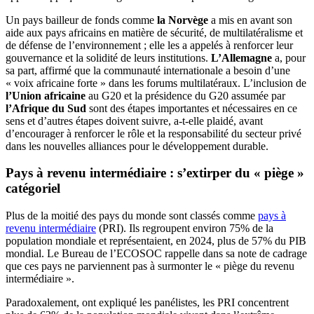
Un pays bailleur de fonds comme
la Norvège
a mis en avant son
aide aux pays africains en matière de sécurité, de multilatéralisme et
de défense de l’environnement ; elle les a appelés à renforcer leur
gouvernance et la solidité de leurs institutions.
L’Allemagne
a, pour
sa part, affirmé que la communauté internationale a besoin d’une
« voix africaine forte » dans les forums multilatéraux. L’inclusion de
l’Union africaine
au G20 et la présidence du G20 assumée par
l’Afrique du Sud
sont des étapes importantes et nécessaires en ce
sens et d’autres étapes doivent suivre, a-t-elle plaidé, avant
d’encourager à renforcer le rôle et la responsabilité du secteur privé
dans les nouvelles alliances pour le développement durable.
Pays à revenu intermédiaire : s’extirper du « piège »
catégoriel
Plus de la moitié des pays du monde sont classés comme
pays à
revenu intermédiaire
(PRI). Ils regroupent environ 75% de la
population mondiale et représentaient, en 2024, plus de 57% du PIB
mondial. Le Bureau de l’ECOSOC rappelle dans sa note de cadrage
que ces pays ne parviennent pas à surmonter le « piège du revenu
intermédiaire ».
Paradoxalement, ont expliqué les panélistes, les PRI concentrent