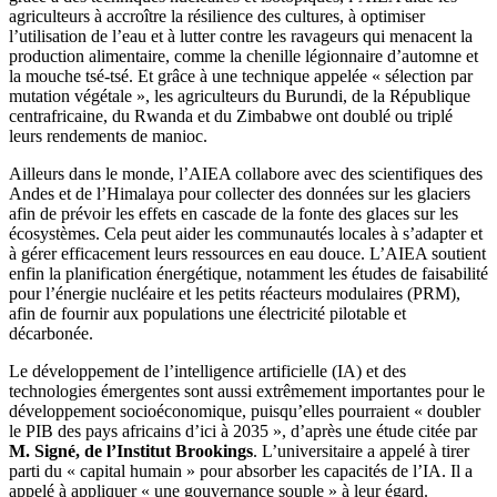
agriculteurs à accroître la résilience des cultures, à optimiser
l’utilisation de l’eau et à lutter contre les ravageurs qui menacent la
production alimentaire, comme la chenille légionnaire d’automne et
la mouche tsé-tsé. Et grâce à une technique appelée « sélection par
mutation végétale », les agriculteurs du Burundi, de la République
centrafricaine, du Rwanda et du Zimbabwe ont doublé ou triplé
leurs rendements de manioc.
Ailleurs dans le monde, l’AIEA collabore avec des scientifiques des
Andes et de l’Himalaya pour collecter des données sur les glaciers
afin de prévoir les effets en cascade de la fonte des glaces sur les
écosystèmes. Cela peut aider les communautés locales à s’adapter et
à gérer efficacement leurs ressources en eau douce. L’AIEA soutient
enfin la planification énergétique, notamment les études de faisabilité
pour l’énergie nucléaire et les petits réacteurs modulaires (PRM),
afin de fournir aux populations une électricité pilotable et
décarbonée.
Le développement de l’intelligence artificielle (IA) et des
technologies émergentes sont aussi extrêmement importantes pour le
développement socioéconomique, puisqu’elles pourraient « doubler
le PIB des pays africains d’ici à 2035 », d’après une étude citée par
M. Signé, de l’Institut Brookings
. L’universitaire a appelé à tirer
parti du « capital humain » pour absorber les capacités de l’IA. Il a
appelé à appliquer « une gouvernance souple » à leur égard.