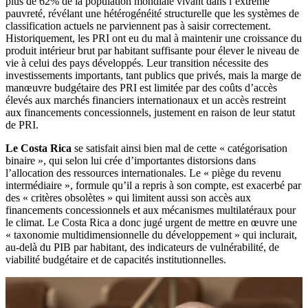
plus de 62% de la population mondiale vivant dans l’extrême
pauvreté, révélant une hétérogénéité structurelle que les systèmes de
classification actuels ne parviennent pas à saisir correctement.
Historiquement, les PRI ont eu du mal à maintenir une croissance du
produit intérieur brut par habitant suffisante pour élever le niveau de
vie à celui des pays développés. Leur transition nécessite des
investissements importants, tant publics que privés, mais la marge de
manœuvre budgétaire des PRI est limitée par des coûts d’accès
élevés aux marchés financiers internationaux et un accès restreint
aux financements concessionnels, justement en raison de leur statut
de PRI.
Le Costa Rica
se satisfait ainsi bien mal de cette « catégorisation
binaire », qui selon lui crée d’importantes distorsions dans
l’allocation des ressources internationales. Le « piège du revenu
intermédiaire », formule qu’il a repris à son compte, est exacerbé par
des « critères obsolètes » qui limitent aussi son accès aux
financements concessionnels et aux mécanismes multilatéraux pour
le climat. Le Costa Rica a donc jugé urgent de mettre en œuvre une
« taxonomie multidimensionnelle du développement » qui inclurait,
au-delà du PIB par habitant, des indicateurs de vulnérabilité, de
viabilité budgétaire et de capacités institutionnelles.