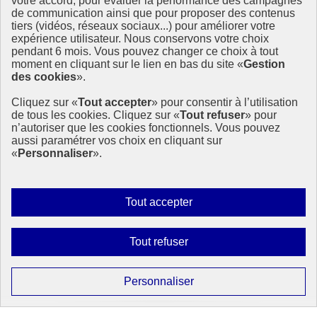
votre accord, pour évaluer la performance des campagnes
En France
de communication ainsi que pour proposer des contenus
En Europe et à l’international
tiers (vidéos, réseaux sociaux...) pour améliorer votre
17 Objectifs de développement durable
expérience utilisateur. Nous conservons votre choix
Feuille de route de la France
pendant 6 mois. Vous pouvez changer ce choix à tout
moment en cliquant sur le lien en bas du site «
Gestion
Anniversaire
des cookies
».
Cliquez sur «
Tout accepter
» pour consentir à l’utilisation
Anniversaire 2025
de tous les cookies. Cliquez sur «
Tout refuser
» pour
Anniversaire 2024
n’autoriser que les cookies fonctionnels. Vous pouvez
Anniversaire 2023
aussi paramétrer vos choix en cliquant sur
«
Personnaliser
».
Anniversaire 2022
Anniversaire 2021
Anniversaire 2020
Anniversaire 2019
Autoriser
Tout accepter
tous
À la une
les
Interdire
Tout refuser
cookies
Actualités à la Une
tous
Événements à la Une
les
Paramétrer
Personnaliser
Mobiliser pour le développement durable
cookies
les
Forum politique de haut niveau
Lettre d’information ODDyssée vers 2030
cookies