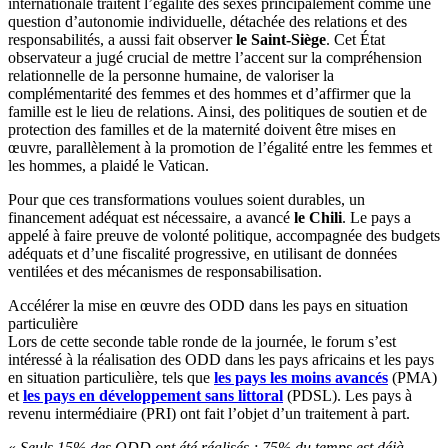
internationale traitent l’égalité des sexes principalement comme une
question d’autonomie individuelle, détachée des relations et des
responsabilités, a aussi fait observer
le Saint-Siège
. Cet État
observateur a jugé crucial de mettre l’accent sur la compréhension
relationnelle de la personne humaine, de valoriser la
complémentarité des femmes et des hommes et d’affirmer que la
famille est le lieu de relations. Ainsi, des politiques de soutien et de
protection des familles et de la maternité doivent être mises en
œuvre, parallèlement à la promotion de l’égalité entre les femmes et
les hommes, a plaidé le Vatican.
Pour que ces transformations voulues soient durables, un
financement adéquat est nécessaire, a avancé
le Chili
. Le pays a
appelé à faire preuve de volonté politique, accompagnée des budgets
adéquats et d’une fiscalité progressive, en utilisant de données
ventilées et des mécanismes de responsabilisation.
Accélérer la mise en œuvre des ODD dans les pays en situation
particulière
Lors de cette seconde table ronde de la journée, le forum s’est
intéressé à la réalisation des ODD dans les pays africains et les pays
en situation particulière, tels que
les pays les moins avancés
(PMA)
et
les pays en développement sans littoral
(PDSL). Les pays à
revenu intermédiaire (PRI) ont fait l’objet d’un traitement à part.
«
Seuls 15% des ODD ont été réalisés ; 75% du temps est déjà