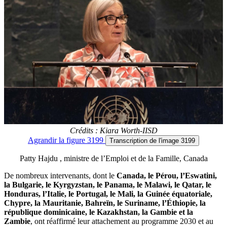
Crédits : Kiara Worth-IISD
Agrandir
la figure 3199
Transcription
de l'image 3199
Patty Hajdu , ministre de l’Emploi et de la Famille, Canada
De nombreux intervenants, dont le
Canada, le Pérou, l’Eswatini,
la Bulgarie, le Kyrgyzstan, le Panama, le Malawi, le Qatar, le
Honduras, l’Italie, le Portugal, le Mali, la Guinée équatoriale,
Chypre, la Mauritanie, Bahreïn, le Suriname, l’Éthiopie, la
république dominicaine, le Kazakhstan, la Gambie et la
Zambie
, ont réaffirmé leur attachement au programme 2030 et au