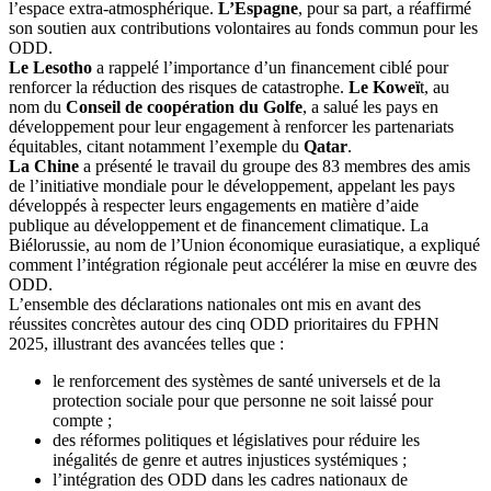
l’espace extra-atmosphérique.
L’Espagne
, pour sa part, a réaffirmé
son soutien aux contributions volontaires au fonds commun pour les
ODD.
Le Lesotho
a rappelé l’importance d’un financement ciblé pour
renforcer la réduction des risques de catastrophe.
Le Koweï
t, au
nom du
Conseil de coopération du Golfe
, a salué les pays en
développement pour leur engagement à renforcer les partenariats
équitables, citant notamment l’exemple du
Qatar
.
La Chine
a présenté le travail du groupe des 83 membres des amis
de l’initiative mondiale pour le développement, appelant les pays
développés à respecter leurs engagements en matière d’aide
publique au développement et de financement climatique. La
Biélorussie, au nom de l’Union économique eurasiatique, a expliqué
comment l’intégration régionale peut accélérer la mise en œuvre des
ODD.
L’ensemble des déclarations nationales ont mis en avant des
réussites concrètes autour des cinq ODD prioritaires du FPHN
2025, illustrant des avancées telles que :
le renforcement des systèmes de santé universels et de la
protection sociale pour que personne ne soit laissé pour
compte ;
des réformes politiques et législatives pour réduire les
inégalités de genre et autres injustices systémiques ;
l’intégration des ODD dans les cadres nationaux de