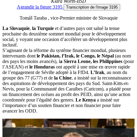
Kiara Worth-IISD
Agrandir
la figure 3195
Transcription
de l'image 3195
Tomáš Taraba , vice-Premier ministre de Slovaquie
La Slovaquie
,
la Turquie
et d’autres pays ont salué la tenue
prochaine du deuxième sommet mondial pour le développement
social, y voyant une occasion d’accélérer un développement plus
inclusif.
S’agissant de la réforme du système financier mondial, plusieurs
intervenants dont
le Pakistan, l’Irak, le Congo, le Népal
(au nom
des pays les moins avancés), l
a Sierra Leone, les Philippines
(pour
l’ASEAN) et
le Honduras
ont appelé à une mise en œuvre rapide
de l’engagement de Séville adopté à la FfD4.
L’Irak
, au nom du
groupe des 77 (G77) et de
la Chine
, a insisté sur la reconnaissance
des aspirations de développement des pays du Sud. Saint-Kitts-et-
Nevis, pour la Communauté des Caraïbes (Caricom), a plaidé pour
un financement des océans au profit des PEID, ainsi qu’une action
coordonnée pour l’égalité des genres.
Le Kenya
a insisté sur
l’importance d’un soutien financier et non financier pour faire
avancer les ODD.