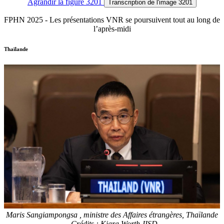
Agrandir
la figure 3201
Transcription
de l'image 3201
FPHN 2025 - Les présentations VNR se poursuivent tout au long de
l’après-midi
Thaïlande
Maris Sangiampongsa , ministre des Affaires étrangères, Thaïlande
- Crédits : Kiara Worth-IISD