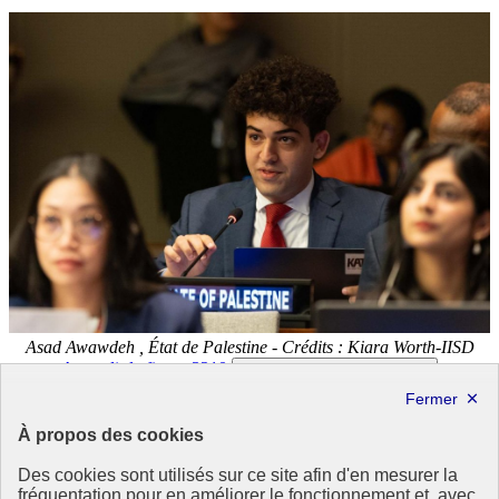
Asad Awawdeh , État de Palestine - Crédits : Kiara Worth-IISD
Agrandir
la figure 3210
Transcription
de l'image 3210
Asad Awawdeh , État de Palestine
À propos des cookies
Interrogée par
Antigua-et-Barbuda
,
l’Irlande,
le groupe d’acteurs
des personnes âgées,
les Philippines
et
la Palestine
, F.P Caruana a
Des cookies sont utilisés sur ce site afin d'en mesurer la
souligné la nécessité de renforcer le cadre existant, d’assurer la
fréquentation pour en améliorer le fonctionnement et, avec