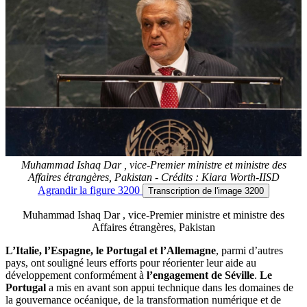
Muhammad Ishaq Dar , vice-Premier ministre et ministre des
Affaires étrangères, Pakistan - Crédits : Kiara Worth-IISD
Agrandir
la figure 3200
Transcription
de l'image 3200
Muhammad Ishaq Dar , vice-Premier ministre et ministre des
Affaires étrangères, Pakistan
L’Italie, l’Espagne, le Portugal et l’Allemagne
, parmi d’autres
pays, ont souligné leurs efforts pour réorienter leur aide au
développement conformément à
l’engagement de Séville
.
Le
Portugal
a mis en avant son appui technique dans les domaines de
la gouvernance océanique, de la transformation numérique et de