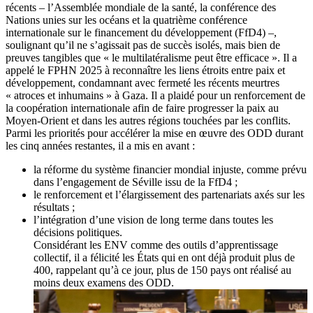
récents – l’Assemblée mondiale de la santé, la conférence des
Nations unies sur les océans et la quatrième conférence
internationale sur le financement du développement (FfD4) –,
soulignant qu’il ne s’agissait pas de succès isolés, mais bien de
preuves tangibles que « le multilatéralisme peut être efficace ». Il a
appelé le FPHN 2025 à reconnaître les liens étroits entre paix et
développement, condamnant avec fermeté les récents meurtres
« atroces et inhumains » à Gaza. Il a plaidé pour un renforcement de
la coopération internationale afin de faire progresser la paix au
Moyen-Orient et dans les autres régions touchées par les conflits.
Parmi les priorités pour accélérer la mise en œuvre des ODD durant
les cinq années restantes, il a mis en avant :
la réforme du système financier mondial injuste, comme prévu
dans l’engagement de Séville issu de la FfD4 ;
le renforcement et l’élargissement des partenariats axés sur les
résultats ;
l’intégration d’une vision de long terme dans toutes les
décisions politiques.
Considérant les ENV comme des outils d’apprentissage
collectif, il a félicité les États qui en ont déjà produit plus de
400, rappelant qu’à ce jour, plus de 150 pays ont réalisé au
moins deux examens des ODD.