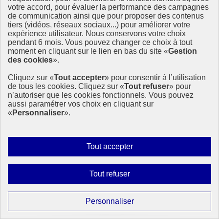
votre accord, pour évaluer la performance des campagnes
Page précédente
de communication ainsi que pour proposer des contenus
1
tiers (vidéos, réseaux sociaux...) pour améliorer votre
Page
2
expérience utilisateur. Nous conservons votre choix
Page suivante
pendant 6 mois. Vous pouvez changer ce choix à tout
moment en cliquant sur le lien en bas du site «
Gestion
des cookies
».
Partager la page
Cliquez sur «
Tout accepter
» pour consentir à l’utilisation
de tous les cookies. Cliquez sur «
Tout refuser
» pour
Partager sur Facebook
n’autoriser que les cookies fonctionnels. Vous pouvez
aussi paramétrer vos choix en cliquant sur
Partager sur X
«
Personnaliser
».
Partager sur LinkedIn
Partager par email
Copier dans le presse-papier
Autoriser
Tout accepter
tous
Restez informés
les
Interdire
Tout refuser
cookies
en vous abonnant à notre lettre d’information ODDyssée vers 2030
tous
les
Paramétrer
Personnaliser
S'abonner
cookies
les
Suivez-nous sur les réseaux sociaux