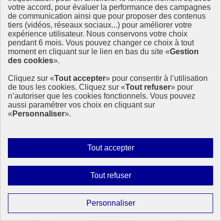
votre accord, pour évaluer la performance des campagnes
Page précédente
de communication ainsi que pour proposer des contenus
1
tiers (vidéos, réseaux sociaux...) pour améliorer votre
Page
2
expérience utilisateur. Nous conservons votre choix
Page suivante
pendant 6 mois. Vous pouvez changer ce choix à tout
moment en cliquant sur le lien en bas du site «
Gestion
des cookies
».
Partager la page
Cliquez sur «
Tout accepter
» pour consentir à l’utilisation
de tous les cookies. Cliquez sur «
Tout refuser
» pour
Partager sur Facebook
n’autoriser que les cookies fonctionnels. Vous pouvez
aussi paramétrer vos choix en cliquant sur
Partager sur X
«
Personnaliser
».
Partager sur LinkedIn
Partager par email
Copier dans le presse-papier
Autoriser
Tout accepter
tous
Restez informés
les
Interdire
Tout refuser
cookies
en vous abonnant à notre lettre d’information ODDyssée vers 2030
tous
les
Paramétrer
Personnaliser
S'abonner
cookies
les
Suivez-nous sur les réseaux sociaux