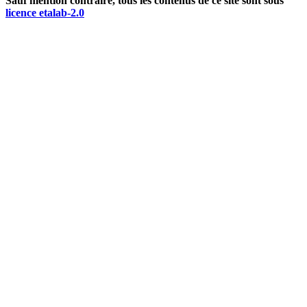
Sauf mention contraire, tous les contenus de ce site sont sous
licence etalab-2.0