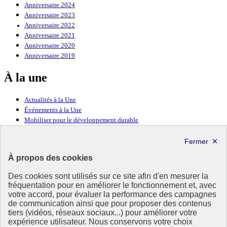
Anniversaire 2024
Anniversaire 2023
Anniversaire 2022
Anniversaire 2021
Anniversaire 2020
Anniversaire 2019
À la une
Actualités à la Une
Événements à la Une
Mobiliser pour le développement durable
Forum politique de haut niveau
Lettre d’information ODDyssée vers 2030
À propos des cookies
Ressources
Des cookies sont utilisés sur ce site afin d'en mesurer la
fréquentation pour en améliorer le fonctionnement et, avec
Ressources
votre accord, pour évaluer la performance des campagnes
La Méth’ODD
de communication ainsi que pour proposer des contenus
Gouvernement
tiers (vidéos, réseaux sociaux...) pour améliorer votre
expérience utilisateur. Nous conservons votre choix