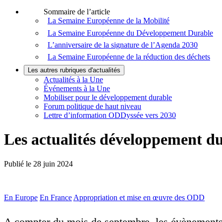
Sommaire de l’article
La Semaine Européenne de la Mobilité
La Semaine Européenne du Développement Durable
L’anniversaire de la signature de l’Agenda 2030
La Semaine Européenne de la réduction des déchets
Les autres rubriques d'actualités
Actualités à la Une
Événements à la Une
Mobiliser pour le développement durable
Forum politique de haut niveau
Lettre d’information ODDyssée vers 2030
Les actualités développement du
Publié le
28 juin 2024
En Europe
En France
Appropriation et mise en œuvre des ODD
A compter du mois de septembre, les évènements 