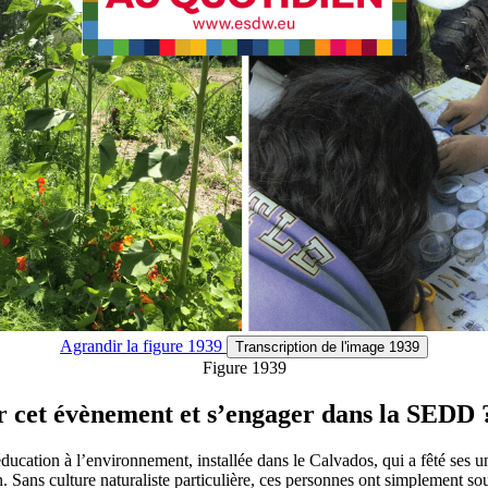
Agrandir
la figure 1939
Transcription
de l'image 1939
Figure 1939
er cet évènement et s’engager dans la SEDD 
ducation à l’environnement, installée dans le Calvados, qui a fêté ses un 
Sans culture naturaliste particulière, ces personnes ont simplement sou