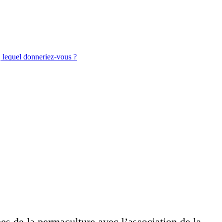
, lequel donneriez-vous ?
pes de la permaculture avec l’association de la