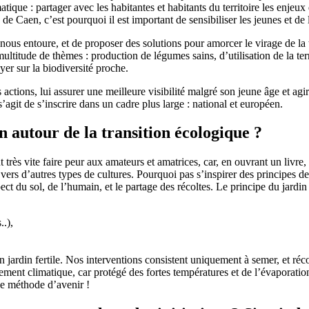
que : partager avec les habitantes et habitants du territoire les enjeux d
 Caen, c’est pourquoi il est important de sensibiliser les jeunes et de l
ui nous entoure, et de proposer des solutions pour amorcer le virage de la
tude de thèmes : production de légumes sains, d’utilisation de la terre, d
yer sur la biodiversité proche.
actions, lui assurer une meilleure visibilité malgré son jeune âge et agi
 s’agit de s’inscrire dans un cadre plus large : national et européen.
on autour de la transition écologique ?
t très vite faire peur aux amateurs et amatrices, car, en ouvrant un livre
 vers d’autres types de cultures. Pourquoi pas s’inspirer des principes d
ect du sol, de l’humain, et le partage des récoltes. Le principe du jardi
..),
 jardin fertile. Nos interventions consistent uniquement à semer, et réco
gement climatique, car protégé des fortes températures et de l’évaporati
ne méthode d’avenir !