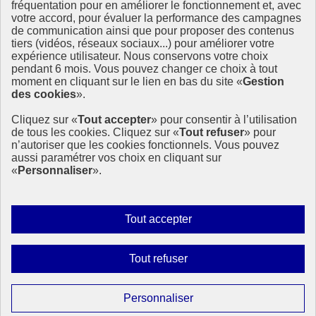
Ressources
fréquentation pour en améliorer le fonctionnement et, avec
votre accord, pour évaluer la performance des campagnes
La Méth’ODD
de communication ainsi que pour proposer des contenus
Gouvernement
tiers (vidéos, réseaux sociaux...) pour améliorer votre
expérience utilisateur. Nous conservons votre choix
Ce site propose l’information de référence concernant l’Agenda
pendant 6 mois. Vous pouvez changer ce choix à tout
2030 et la feuille de route de la France. Il valorise la mobilisation de
moment en cliquant sur le lien en bas du site «
Gestion
tous les acteurs.
des cookies
».
info.gouv.fr
- ouvre une nouvelle fenêtre
Cliquez sur «
Tout accepter
» pour consentir à l’utilisation
service-public.fr
- ouvre une nouvelle fenêtre
de tous les cookies. Cliquez sur «
Tout refuser
» pour
legifrance.gouv.fr
- ouvre une nouvelle fenêtre
n’autoriser que les cookies fonctionnels. Vous pouvez
data.gouv.fr
- ouvre une nouvelle fenêtre
aussi paramétrer vos choix en cliquant sur
«
Personnaliser
».
Plan du site
Accessibilité
Mentions légales
Qui sommes-nous ?
Autoriser
Tout accepter
Aide
tous
Contact
les
Gestion des cookies
Interdire
Tout refuser
Paramètres d’affichage
cookies
tous
les
Sauf mention contraire, tous les contenus de ce site sont sous
Paramétrer
Personnaliser
licence etalab-2.0
cookies
les