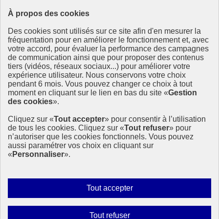
À propos des cookies
Ressources
Des cookies sont utilisés sur ce site afin d'en mesurer la
Ressources
fréquentation pour en améliorer le fonctionnement et, avec
votre accord, pour évaluer la performance des campagnes
La Méth’ODD
de communication ainsi que pour proposer des contenus
Gouvernement
tiers (vidéos, réseaux sociaux...) pour améliorer votre
expérience utilisateur. Nous conservons votre choix
Ce site propose l’information de référence concernant l’Agenda
pendant 6 mois. Vous pouvez changer ce choix à tout
2030 et la feuille de route de la France. Il valorise la mobilisation de
moment en cliquant sur le lien en bas du site «
Gestion
tous les acteurs.
des cookies
».
info.gouv.fr
- ouvre une nouvelle fenêtre
Cliquez sur «
Tout accepter
» pour consentir à l’utilisation
service-public.fr
- ouvre une nouvelle fenêtre
de tous les cookies. Cliquez sur «
Tout refuser
» pour
legifrance.gouv.fr
- ouvre une nouvelle fenêtre
n’autoriser que les cookies fonctionnels. Vous pouvez
data.gouv.fr
- ouvre une nouvelle fenêtre
aussi paramétrer vos choix en cliquant sur
«
Personnaliser
».
Plan du site
Accessibilité
Mentions légales
Qui sommes-nous ?
Autoriser
Tout accepter
Aide
tous
Contact
les
Gestion des cookies
Interdire
Tout refuser