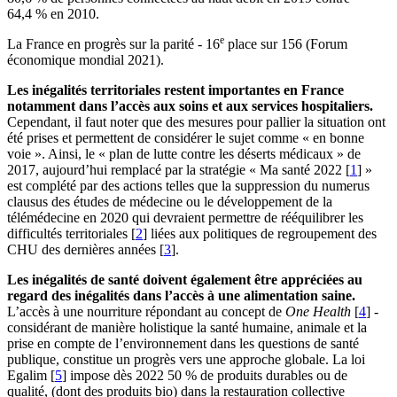
64,4 % en 2010.
e
La France en progrès sur la parité - 16
place sur 156 (Forum
économique mondial 2021).
Les inégalités territoriales restent importantes en France
notamment dans l’accès aux soins et aux services hospitaliers.
Cependant, il faut noter que des mesures pour pallier la situation ont
été prises et permettent de considérer le sujet comme « en bonne
voie ». Ainsi, le « plan de lutte contre les déserts médicaux » de
2017, aujourd’hui remplacé par la stratégie « Ma santé 2022
[
1
]
»
est complété par des actions telles que la suppression du numerus
clausus des études de médecine ou le développement de la
télémédecine en 2020 qui devraient permettre de rééquilibrer les
difficultés territoriales
[
2
]
liées aux politiques de regroupement des
CHU des dernières années
[
3
]
.
Les inégalités de santé doivent également être appréciées au
regard des inégalités dans l’accès à une alimentation saine.
L’accès à une nourriture répondant au concept de
One Health
[
4
]
-
considérant de manière holistique la santé humaine, animale et la
prise en compte de l’environnement dans les questions de santé
publique, constitue un progrès vers une approche globale. La loi
Egalim
[
5
]
impose dès 2022 50 % de produits durables ou de
qualité, (dont des produits bio) dans la restauration collective