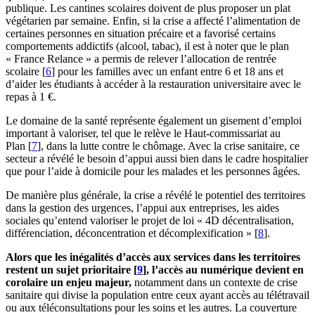
publique. Les cantines scolaires doivent de plus proposer un plat
végétarien par semaine. Enfin, si la crise a affecté l’alimentation de
certaines personnes en situation précaire et a favorisé certains
comportements addictifs (alcool, tabac), il est à noter que le plan
« France Relance » a permis de relever l’allocation de rentrée
scolaire
[
6
]
pour les familles avec un enfant entre 6 et 18 ans et
d’aider les étudiants à accéder à la restauration universitaire avec le
repas à 1 €.
Le domaine de la santé représente également un gisement d’emploi
important à valoriser, tel que le relève le Haut-commissariat au
Plan
[
7
]
, dans la lutte contre le chômage. Avec la crise sanitaire, ce
secteur a révélé le besoin d’appui aussi bien dans le cadre hospitalier
que pour l’aide à domicile pour les malades et les personnes âgées.
De manière plus générale, la crise a révélé le potentiel des territoires
dans la gestion des urgences, l’appui aux entreprises, les aides
sociales qu’entend valoriser le projet de loi « 4D décentralisation,
différenciation, déconcentration et décomplexification »
[
8
]
.
Alors que les inégalités d’accès aux services dans les territoires
restent un sujet prioritaire
[
9
]
, l’accès au numérique devient en
corolaire un enjeu majeur,
notamment dans un contexte de crise
sanitaire qui divise la population entre ceux ayant accès au télétravail
ou aux téléconsultations pour les soins et les autres. La couverture