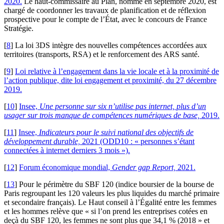
2020.
Le haut-commissaire au Plan, nommé en septembre 2020, est
chargé de coordonner les travaux de planification et de réflexion
prospective pour le compte de l’État, avec le concours de France
Stratégie.
[
8
]
La loi 3DS intègre des nouvelles compétences accordées aux
territoires (transports, RSA) et le renforcement des ARS santé.
[
9
]
Loi relative à l’engagement dans la vie locale et à la proximité de
l’action publique, dite loi engagement et proximité, du 27 décembre
2019.
[
10
]
Insee,
Une personne sur six n’utilise pas internet, plus d’un
usager sur trois manque de compétences numériques de base,
2019.
[
11
]
Insee,
Indicateurs pour le suivi national des objectifs de
développement durable,
2021 (ODD10 : « personnes s’étant
connectées à internet derniers 3 mois »).
[
12
]
Forum économique mondial,
Gender gap Report,
2021.
[
13
]
Pour le périmètre du SBF 120 (indice boursier de la bourse de
Paris regroupant les 120 valeurs les plus liquides du marché primaire
et secondaire français). Le Haut conseil à l’Égalité entre les femmes
et les hommes relève que « si l’on prend les entreprises cotées en
deçà du SBF 120, les femmes ne sont plus que 34,1 % (2018 » et