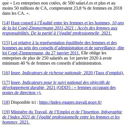
que « Les entreprises non cotées, de 500 salari.é.es et plus et au
moins 50 millions de CA, compteraient 23,8 % de femmes en 2018
dans les CA. ».
[
14
]
Haut conseil à l’Égalité entre les femmes et les hommes,
10 ans
de la loi Copé-Zimmermann 2011-2021 : Accès des femmes aux
responsabilités. De la parité à l’égalité professionnelle,
2021.
[
15
]
Loi relative à la représentation équilibrée des femmes et des
hommes au sein des conseils d’administration et de surveillance, dite
loi Copé-Zimmermann, du 27 janvier 2011.
Elle oblige les
entreprises de plus de 250 salariés au 1er janvier 2020 à avoir
minimum 40 % de femmes en conseils d’administration.
[
16
]
Insee,
Indicateurs de richesse nationale,
2020 (Taux d’emploi).
[
17
]
Insee,
Indicateurs pour le suivi national des objectifs de
développement durable,
2021 (ODD5 : « femmes occupant des
postes de direction »).
[
18
]
Disponible ici :
https://index-egapro.travail.gouv.fr/
[
19
]
Ministère du Travail, de l’Emploi et de l’Insertion,
Infographie
de l’index 2021 de l’égalité professionnelle entre les femmes et les
hommes,
2021.