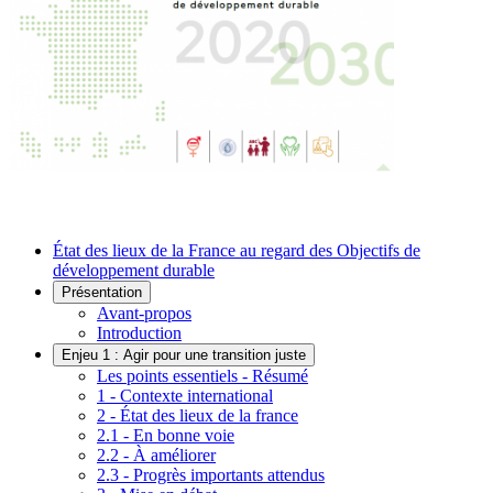
État des lieux de la France au regard des Objectifs de
développement durable
Présentation
Avant-propos
Introduction
Enjeu 1 : Agir pour une transition juste
Les points essentiels - Résumé
1 - Contexte international
2 - État des lieux de la france
2.1 - En bonne voie
2.2 - À améliorer
2.3 - Progrès importants attendus