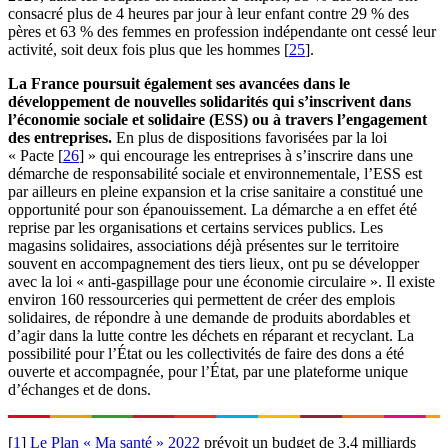
consacré plus de 4 heures par jour à leur enfant contre 29 % des
pères et 63 % des femmes en profession indépendante ont cessé leur
activité, soit deux fois plus que les hommes
[
25
]
.
La France poursuit également ses avancées dans le
développement de nouvelles solidarités qui s’inscrivent dans
l’économie sociale et solidaire (ESS) ou à travers l’engagement
des entreprises.
En plus de dispositions favorisées par la loi
« Pacte
[
26
]
» qui encourage les entreprises à s’inscrire dans une
démarche de responsabilité sociale et environnementale, l’ESS est
par ailleurs en pleine expansion et la crise sanitaire a constitué une
opportunité pour son épanouissement. La démarche a en effet été
reprise par les organisations et certains services publics. Les
magasins solidaires, associations déjà présentes sur le territoire
souvent en accompagnement des tiers lieux, ont pu se développer
avec la loi « anti-gaspillage pour une économie circulaire ». Il existe
environ 160 ressourceries qui permettent de créer des emplois
solidaires, de répondre à une demande de produits abordables et
d’agir dans la lutte contre les déchets en réparant et recyclant. La
possibilité pour l’État ou les collectivités de faire des dons a été
ouverte et accompagnée, pour l’État, par une plateforme unique
d’échanges et de dons.
[
1
]
Le Plan « Ma santé » 2022
prévoit un budget de 3,4 milliards