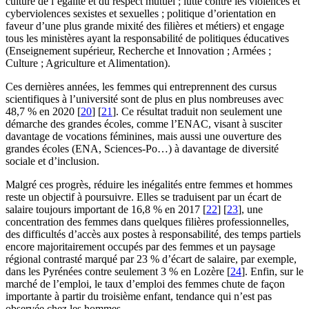
culture de l’égalité et du respect mutuel ; lutte contre les violences et
cyberviolences sexistes et sexuelles ; politique d’orientation en
faveur d’une plus grande mixité des filières et métiers) et engage
tous les ministères ayant la responsabilité de politiques éducatives
(Enseignement supérieur, Recherche et Innovation ; Armées ;
Culture ; Agriculture et Alimentation).
Ces dernières années, les femmes qui entreprennent des cursus
scientifiques à l’université sont de plus en plus nombreuses avec
48,7 % en 2020
[
20
]
[
21
]
. Ce résultat traduit non seulement une
démarche des grandes écoles, comme l’ENAC, visant à susciter
davantage de vocations féminines, mais aussi une ouverture des
grandes écoles (ENA, Sciences-Po…) à davantage de diversité
sociale et d’inclusion.
Malgré ces progrès, réduire les inégalités entre femmes et hommes
reste un objectif à poursuivre. Elles se traduisent par un écart de
salaire toujours important de 16,8 % en 2017
[
22
]
[
23
]
, une
concentration des femmes dans quelques filières professionnelles,
des difficultés d’accès aux postes à responsabilité, des temps partiels
encore majoritairement occupés par des femmes et un paysage
régional contrasté marqué par 23 % d’écart de salaire, par exemple,
dans les Pyrénées contre seulement 3 % en Lozère
[
24
]
. Enfin, sur le
marché de l’emploi, le taux d’emploi des femmes chute de façon
importante à partir du troisième enfant, tendance qui n’est pas
observée chez les hommes.