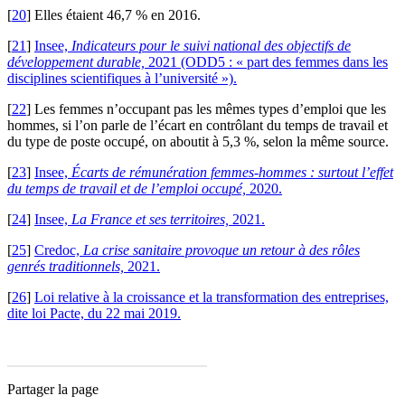
[
20
]
Elles étaient 46,7 % en 2016.
[
21
]
Insee,
Indicateurs pour le suivi national des objectifs de
développement durable,
2021 (ODD5 : « part des femmes dans les
disciplines scientifiques à l’université »).
[
22
]
Les femmes n’occupant pas les mêmes types d’emploi que les
hommes, si l’on parle de l’écart en contrôlant du temps de travail et
du type de poste occupé, on aboutit à 5,3 %, selon la même source.
[
23
]
Insee,
Écarts de rémunération femmes-hommes : surtout l’effet
du temps de travail et de l’emploi occupé,
2020.
[
24
]
Insee,
La France et ses territoires,
2021.
[
25
]
Credoc,
La crise sanitaire provoque un retour à des rôles
genrés traditionnels,
2021.
[
26
]
Loi relative à la croissance et la transformation des entreprises,
dite loi Pacte, du 22 mai 2019.
Partager la page