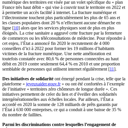
numérique des territoires est visée par un volet spécifique du « plan
France très haut débit » qui vise à couvrir tout le territoire en 2022 et
à permettre un accès facilité à internet. La fracture numérique et
l’illectronisme touchent plus particulièrement les plus de 65 ans et
les classes populaires dont 20 % n’effectuent aucune démarche en
ligne
[
10
]
alors que les services physiques sont de plus en plus
éloignés. La crise sanitaire a aggravé cette fracture par la fermeture
de commerces ou les téléconsultations de médecine. Pour répondre à
cet enjeu, l’État a annoncé fin 2020 le recrutement de 4 000
conseillers d’ici à 2022 pour former les 19 millions d’habitants
victimes de la fracture numérique. Une nette amélioration est
toutefois constatée avec 80,6 % de personnes connectées au haut
débit en 2019 contre seulement 64,4 % en 2010 et une proportion
semblable de personnes qui utilisent internet régulièrement
[
11
]
.
Des initiatives de solidarité
ont émergé pendant la crise, telle que la
plateforme «
jeveuxaider.gouv.fr
» ou ont été confortées à l’exemple
de l’initiative « territoires zéro chômeurs de longue durée ». Ces
initiatives permettent de créer du lien et d’éveiller des solidarités
intergénérationnelles aux échelles locales. Par ailleurs, l’État a
accordé en 2020 la somme de 128 milliards de prêts garantis par
l’État à 630 000 entreprises, ce qui a conduit à une baisse de 35 %
du nombre de faillites.
Parmi les discriminations contre lesquelles l’engagement de