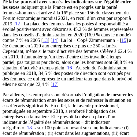
l’État se poursuit avec succès, les indicateurs sur l’égalité entre
les sexes
indiquent que la France est en progrès sur la parité
e
femmes-hommes et arrive à la 16
place sur 156 du classement du
Forum économique mondial 2021, en recul d’un cran par rapport à
2019
[
12
]
. La place des femmes dans les postes à responsabilité a
évolué positivement avec désormais 45,2 % de femmes représentées
dans les conseils d’administration en 2020 (16,9 % dans le monde)
contre 7 % en 2005
[
13
]
[
14
]
. La loi « Copé-Zimmermann »
[
15
]
a
été étendue en 2020 aux entreprises de plus de 250 salariés.
Cependant, même si le taux d’activité des femmes s’élève à 62,4 %
en 2019, il faut noter qu’un tiers d’entre elles travaille à temps
partiel, pas toujours par choix, alors que les hommes sont 68,8 % en
situation d’activité à temps plein
[
16
]
. Au sein de l’administration
publique en 2018, 34,5 % des postes de direction sont occupés par
des femmes, ce qui représente un meilleur taux que dans le privé où
elles ne sont que 22,4 %
[
17
]
.
Par ailleurs, les entreprises ont désormais l’obligation de mesurer les
écarts de rémunération entre les sexes et de redresser la situation en
cas d’écarts significatifs. En effet, la loi avenir professionnel,
promulguée en septembre 2018, a renforcé l’obligation des
entreprises en la matière. Elle prévoit la mise en place d’un
indicateur de l’égalité des rémunérations – dit indicateur
« EgaPro »
[
18
]
- sur 100 points reposant sur cinq indicateurs : (i)
écart de rémunération ; (ii) écart dans les augmentations, (iii) écart