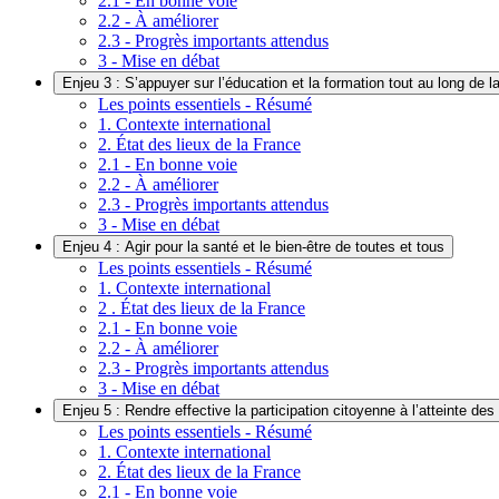
2.1 - En bonne voie
2.2 - À améliorer
2.3 - Progrès importants attendus
3 - Mise en débat
Enjeu 3 : S’appuyer sur l’éducation et la formation tout au long de la
Les points essentiels - Résumé
1. Contexte international
2. État des lieux de la France
2.1 - En bonne voie
2.2 - À améliorer
2.3 - Progrès importants attendus
3 - Mise en débat
Enjeu 4 : Agir pour la santé et le bien-être de toutes et tous
Les points essentiels - Résumé
1. Contexte international
2 . État des lieux de la France
2.1 - En bonne voie
2.2 - À améliorer
2.3 - Progrès importants attendus
3 - Mise en débat
Enjeu 5 : Rendre effective la participation citoyenne à l’atteinte de
Les points essentiels - Résumé
1. Contexte international
2. État des lieux de la France
2.1 - En bonne voie