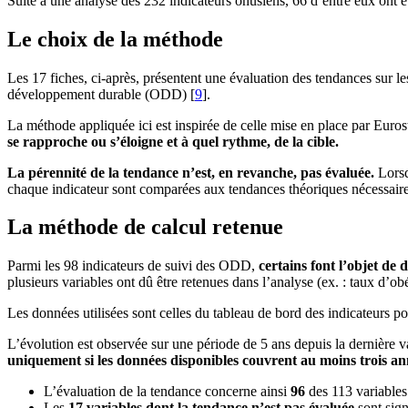
Suite à une analyse des 232 indicateurs onusiens, 66 d’entre eux ont ét
Le choix de la méthode
Les 17 fiches, ci-après, présentent une évaluation des tendances sur l
développement durable (ODD)
[
9
]
.
La méthode appliquée ici est inspirée de celle mise en place par Euro
se rapproche ou s’éloigne et à quel rythme, de la cible.
La pérennité de la tendance n’est, en revanche, pas évaluée.
Lorsq
chaque indicateur sont comparées aux tendances théoriques nécessaires 
La méthode de calcul retenue
Parmi les 98 indicateurs de suivi des ODD,
certains font l’objet de 
plusieurs variables ont dû être retenues dans l’analyse (ex. : taux d’o
Les données utilisées sont celles du tableau de bord des indicateurs 
L’évolution est observée sur une période de 5 ans depuis la dernière v
uniquement si les données disponibles couvrent au moins trois ann
L’évaluation de la tendance concerne ainsi
96
des 113 variables
Les
17 variables dont la tendance n’est pas évaluée
sont sign