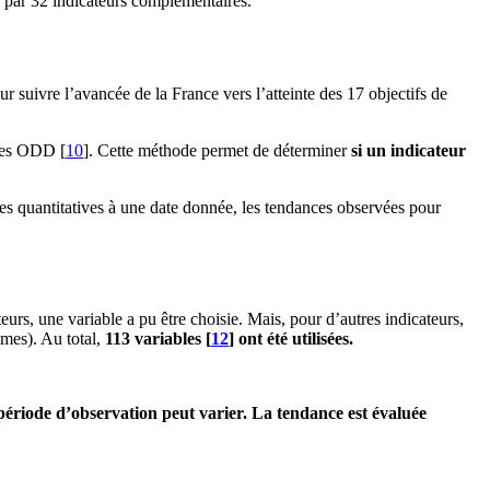
és par 32 indicateurs complémentaires.
r suivre l’avancée de la France vers l’atteinte des 17 objectifs de
n des ODD
[
10
]
. Cette méthode permet de déterminer
si un indicateur
es quantitatives à une date donnée, les tendances observées pour
teurs, une variable a pu être choisie. Mais, pour d’autres indicateurs,
mmes). Au total,
113 variables
[
12
]
ont été utilisées.
 période d’observation peut varier. La tendance est évaluée