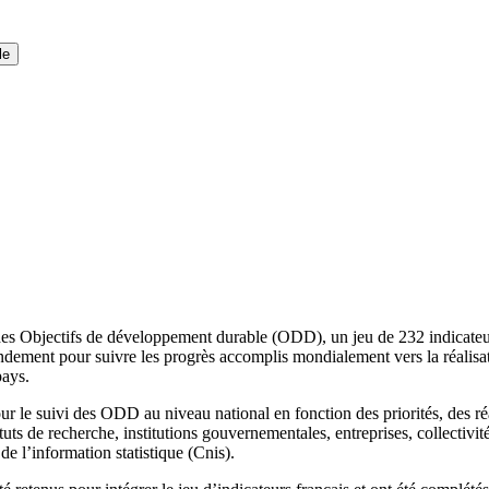
le
te des Objectifs de développement durable (ODD), un jeu de 232 indicat
de fondement pour suivre les progrès accomplis mondialement vers la réal
pays.
our le suivi des ODD au niveau national en fonction des priorités, des réa
uts de recherche, institutions gouvernementales, entreprises, collectivités
 de l’information statistique (Cnis).