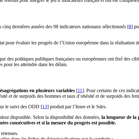
é retenus pour intégrer le jeu d’indicateurs français et ont été complét
es cinq dernières années des 98 indicateurs nationaux sélectionnés
[
8
]
pou
stat pour évaluer les progrès de l’Union européenne dans la réalisatio
ue des politiques publiques françaises ou européennes ont fixé des cibl
pour les atteindre dans les délais.
désagrégations en plusieurs variables
[
11
]
. Pour certains de ces indica
bésité et de surpoids des hommes et taux d’obésité et de surpoids des fe
pour le suivi des ODD
[
13
]
produit par l’Insee et le Sdes.
aleur disponible. Selon la disponibilité des données,
la longueur de la
ées consécutives et si la mesure du progrès est possible.
 retenues.
alées dans les fiches de datavisualisations par le symbole :