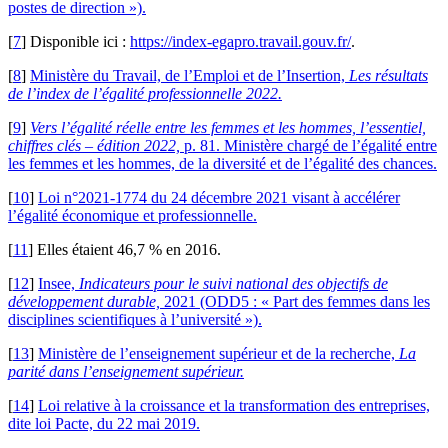
postes de direction »).
[
7
]
Disponible ici :
https://index-egapro.travail.gouv.fr/
.
[
8
]
Ministère du Travail, de l’Emploi et de l’Insertion,
Les résultats
de l’index de l’égalité professionnelle 2022.
[
9
]
Vers l’égalité réelle entre les femmes et les hommes, l’essentiel,
chiffres clés – édition 2022,
p. 81. Ministère chargé de l’égalité entre
les femmes et les hommes, de la diversité et de l’égalité des chances.
[
10
]
Loi n°2021-1774 du 24 décembre 2021 visant à accélérer
l’égalité économique et professionnelle.
[
11
]
Elles étaient 46,7 % en 2016.
[
12
]
Insee,
Indicateurs pour le suivi national des objectifs de
développement durable,
2021 (ODD5 : « Part des femmes dans les
disciplines scientifiques à l’université »).
[
13
]
Ministère de l’enseignement supérieur et de la recherche,
La
parité dans l’enseignement supérieur.
[
14
]
Loi relative à la croissance et la transformation des entreprises,
dite loi Pacte, du 22 mai 2019.