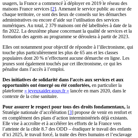
usagers, la France a commencé à déployer en 2019 le réseau des
maisons France services
[
2
]
. Amenant le service public au cœur de
chaque territoire, ce sont des lieux de conseils sur les démarches
administratives ou encore d’aide sur l’utilisation des services
numériques. Au total, 2 379 maisons ont été labellisées à date de la
fin 2022. La deuxième phase concernant la qualité de services et la
formation des agents au programme se déroulera à partir de 2023.
Elles ont notamment pour objectif de répondre à l’illectronisme, qui
touche plus particulièrement les plus de 65 ans et les classes
populaires dont 20 % n’effectuent aucune démarche en ligne. Les
jeunes sont également touchés par cet illectronisme, ce qui les
pénalise dans l’accès à l’emploi.
Des initiatives de solidarité dans l’accès aux services et aux
opportunités ont émergé ou été confortées,
en particulier la
plateforme
« jeveuxaider.gouv.fr »
lancée en mars 2020, dans le
contexte de la crise sanitaire.
Pour assurer le respect pour tous des droits fondamentaux,
la
Stratégie nationale d’accélération
[
3
]
propose de venir en renfort et
en complément des plans d’action interministériels déjà existants.
Elle vise à accroître et à accélérer les efforts de la France vers
l’atteinte de la cible 8.7 des ODD – éradiquer le travail des enfants
d’ici 2025, le travail forcé, la traite des êtres humains et l’esclavage