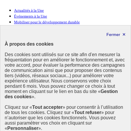
Actualités à la Une
Événements à la Une
Mobiliser pour le développement durable
Forum politique de haut niveau
Lettre d’information ODDyssée vers 2030
À propos des cookies
Ressources
Des cookies sont utilisés sur ce site afin d'en mesurer la
Ressources
fréquentation pour en améliorer le fonctionnement et, avec
votre accord, pour évaluer la performance des campagnes
La Méth’ODD
de communication ainsi que pour proposer des contenus
Gouvernement
tiers (vidéos, réseaux sociaux...) pour améliorer votre
expérience utilisateur. Nous conservons votre choix
Ce site propose l’information de référence concernant l’Agenda
pendant 6 mois. Vous pouvez changer ce choix à tout
2030 et la feuille de route de la France. Il valorise la mobilisation de
moment en cliquant sur le lien en bas du site «
Gestion
tous les acteurs.
des cookies
».
info.gouv.fr
- ouvre une nouvelle fenêtre
Cliquez sur «
Tout accepter
» pour consentir à l’utilisation
service-public.fr
- ouvre une nouvelle fenêtre
de tous les cookies. Cliquez sur «
Tout refuser
» pour
legifrance.gouv.fr
- ouvre une nouvelle fenêtre
n’autoriser que les cookies fonctionnels. Vous pouvez
data.gouv.fr
- ouvre une nouvelle fenêtre
aussi paramétrer vos choix en cliquant sur
«
Personnaliser
».