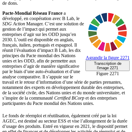
de dons.
Pacte-Mondial Réseau France
a
développé, en coopération avec B Lab, le
SDG Action
Manager. C’est une solution de
gestion de l’impact qui permet aux
entreprises d’agir sur les ODD jusqu’en
2030. L’outil est disponible en anglais,
français, italien, portugais et espagnol. Il
réunit l’évaluation d’impact B Lab, les dix
principes du Pacte mondial des Nations
Agrandir
la figure 2271
unies et les ODD, afin de permettre aux
Transcription
de
entreprises d’agir de manière significative
l'image 2271
par le biais d’une auto-évaluation et d’une
Figure 2271
analyse comparative. Il s’appuie sur le
travail et le retour d’information d’une série de parties prenantes,
notamment des experts en développement durable des entreprises,
de la société civile, des Nations unies et du monde universitaire, et
s’inspire de la communauté
Certified BCorp
et des entreprises
participantes du Pacte mondial des Nations unies.
Le fonds de réemploi et réutilisation, également créé par la loi
AGEC, est destiné au secteur ESS et vise l’allongement de la durée
d’usage des produits. Entré en vigueur en 2021, le dispositif permet
en effet de financer et de développer les activités de réemploi et de