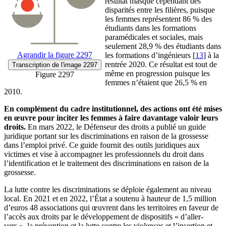
résultat masque cependant des
disparités entre les filières, puisque
les femmes représentent 86 % des
étudiants dans les formations
paramédicales et sociales, mais
seulement 28,9 % des étudiants dans
Agrandir
la figure 2297
les formations d’ingénieurs
[
13
]
à la
rentrée 2020. Ce résultat est tout de
Transcription
de l'image 2297
même en progression puisque les
Figure 2297
femmes n’étaient que 26,5 % en
2010.
En complément du cadre institutionnel, des actions ont été mises
en œuvre pour inciter les femmes à faire davantage valoir leurs
droits.
En mars 2022, le Défenseur des droits a publié un guide
juridique portant sur les discriminations en raison de la grossesse
dans l’emploi privé. Ce guide fournit des outils juridiques aux
victimes et vise à accompagner les professionnels du droit dans
l’identification et le traitement des discriminations en raison de la
grossesse.
La lutte contre les discriminations se déploie également au niveau
local. En 2021 et en 2022, l’État a soutenu à hauteur de 1,5 million
d’euros 48 associations qui œuvrent dans les territoires en faveur de
l’accès aux droits par le développement de dispositifs « d’aller-
vers », la prévention et la lutte contre les violences et l’insertion et