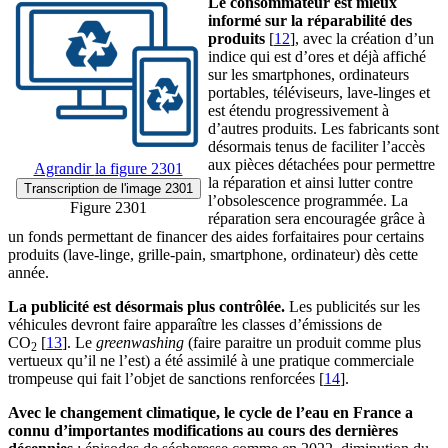
Le consommateur est mieux
informé sur la réparabilité des
produits
[
12
]
, avec la création d’un
indice qui est d’ores et déjà affiché
sur les smartphones, ordinateurs
portables, téléviseurs, lave-linges et
est étendu progressivement à
d’autres produits. Les fabricants sont
désormais tenus de faciliter l’accès
aux pièces détachées pour permettre
Agrandir
la figure 2301
la réparation et ainsi lutter contre
Transcription
de l'image 2301
l’obsolescence programmée. La
Figure 2301
réparation sera encouragée grâce à
un fonds permettant de financer des aides forfaitaires pour certains
produits (lave-linge, grille-pain, smartphone, ordinateur) dès cette
année.
La publicité est désormais plus contrôlée.
Les publicités sur les
véhicules devront faire apparaître les classes d’émissions de
CO
[
13
]
. Le
greenwashing
(faire paraitre un produit comme plus
2
vertueux qu’il ne l’est) a été assimilé à une pratique commerciale
trompeuse qui fait l’objet de sanctions renforcées
[
14
]
.
Avec le changement climatique, le cycle de l’eau en France a
connu d’importantes modifications au cours des dernières