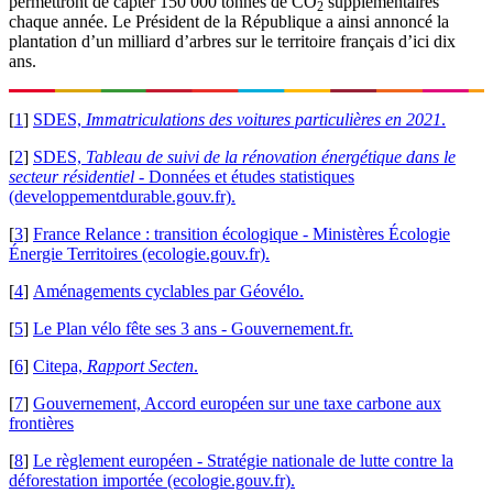
permettront de capter 150 000 tonnes de CO
supplémentaires
2
chaque année. Le Président de la République a ainsi annoncé la
plantation d’un milliard d’arbres sur le territoire français d’ici dix
ans.
[
1
]
SDES,
Immatriculations des voitures particulières en 2021
.
[
2
]
SDES,
Tableau de suivi de la rénovation énergétique dans le
secteur résidentiel
- Données et études statistiques
(developpementdurable.gouv.fr).
[
3
]
France Relance : transition écologique - Ministères Écologie
Énergie Territoires (ecologie.gouv.fr).
[
4
]
Aménagements cyclables par Géovélo.
[
5
]
Le Plan vélo fête ses 3 ans - Gouvernement.fr.
[
6
]
Citepa,
Rapport Secten
.
[
7
]
Gouvernement, Accord européen sur une taxe carbone aux
frontières
[
8
]
Le règlement européen - Stratégie nationale de lutte contre la
déforestation importée (ecologie.gouv.fr).