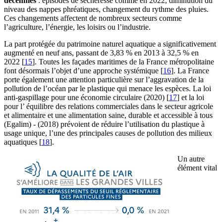
décennies
: épisodes de sécheresse comme en 2022, diminution du
niveau des nappes phréatiques, changement du rythme des pluies.
Ces changements affectent de nombreux secteurs comme
l’agriculture, l’énergie, les loisirs ou l’industrie.
La part protégée du patrimoine naturel aquatique a significativement
augmenté en neuf ans, passant de 3,83 % en 2013 à 32,5 % en
2022
[
15
]
. Toutes les façades maritimes de la France métropolitaine
font désormais l’objet d’une approche systémique
[
16
]
. La France
porte également une attention particulière sur l’aggravation de la
pollution de l’océan par le plastique qui menace les espèces. La loi
anti-gaspillage pour une économie circulaire (2020)
[
17
]
et la loi
pour l’ équilibre des relations commerciales dans le secteur agricole
et alimentaire et une alimentation saine, durable et accessible à tous
(Egalim) - (2018) prévoient de réduire l’utilisation du plastique à
usage unique, l’une des principales causes de pollution des milieux
aquatiques
[
18
]
.
Un autre
élément vital