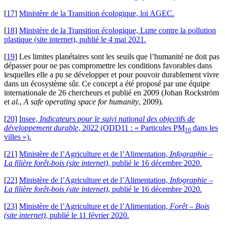
[
17
]
Ministère de la Transition écologique, loi AGEC.
[
18
]
Ministère de la Transition écologique, Lutte contre la pollution
plastique (site internet), publié le 4 mai 2021.
[
19
]
Les limites planétaires sont les seuils que l’humanité ne doit pas
dépasser pour ne pas compromettre les conditions favorables dans
lesquelles elle a pu se développer et pour pouvoir durablement vivre
dans un écosystème sûr. Ce concept a été proposé par une équipe
internationale de 26 chercheurs et publié en 2009 (Johan Rockström
et
al.
,
A safe operating space for humanity
, 2009).
[
20
]
Insee,
Indicateurs pour le suivi national des objectifs de
développement durable
, 2022 (ODD11 : « Particules PM
dans les
10
villes »).
[
21
]
Ministère de l’Agriculture et de l’Alimentation,
Infographie –
La filière forêt-bois (site internet)
, publié le 16 décembre 2020.
[
22
]
Ministère de l’Agriculture et de l’Alimentation,
Infographie –
La filière forêt-bois (site internet)
, publié le 16 décembre 2020.
[
23
]
Ministère de l’Agriculture et de l’Alimentation,
Forêt – Bois
(site internet)
, publié le 11 février 2020.