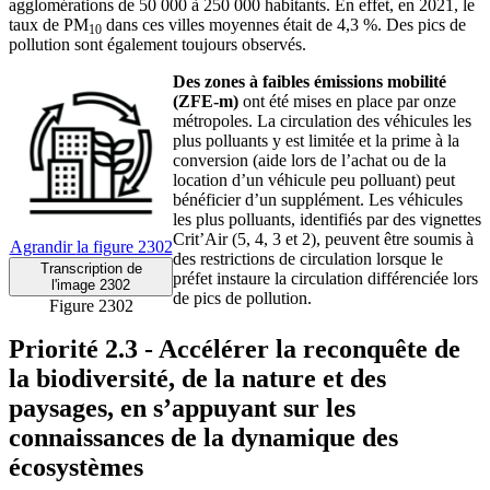
agglomérations de 50 000 à 250 000 habitants. En effet, en 2021, le
taux de PM
dans ces villes moyennes était de 4,3 %. Des pics de
10
pollution sont également toujours observés.
Des zones à faibles émissions mobilité
(ZFE-m)
ont été mises en place par onze
métropoles. La circulation des véhicules les
plus polluants y est limitée et la prime à la
conversion (aide lors de l’achat ou de la
location d’un véhicule peu polluant) peut
bénéficier d’un supplément. Les véhicules
les plus polluants, identifiés par des vignettes
Crit’Air (5, 4, 3 et 2), peuvent être soumis à
Agrandir
la figure 2302
des restrictions de circulation lorsque le
Transcription
de
préfet instaure la circulation différenciée lors
l'image 2302
de pics de pollution.
Figure 2302
Priorité 2.3 - Accélérer la reconquête de
la biodiversité, de la nature et des
paysages, en s’appuyant sur les
connaissances de la dynamique des
écosystèmes