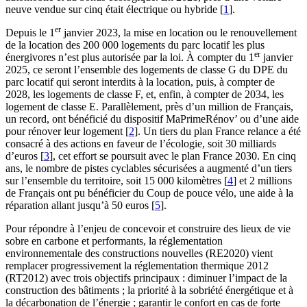
neuve vendue sur cinq était électrique ou hybride
[
1
]
.
er
Depuis le 1
janvier 2023, la mise en location ou le renouvellement
de la location des 200 000 logements du parc locatif les plus
er
énergivores n’est plus autorisée par la loi. À compter du 1
janvier
2025, ce seront l’ensemble des logements de classe G du DPE du
parc locatif qui seront interdits à la location, puis, à compter de
2028, les logements de classe F, et, enfin, à compter de 2034, les
logement de classe E. Parallèlement, près d’un million de Français,
un record, ont bénéficié du dispositif MaPrimeRénov’ ou d’une aide
pour rénover leur logement
[
2
]
. Un tiers du plan France relance a été
consacré à des actions en faveur de l’écologie, soit 30 milliards
d’euros
[
3
]
, cet effort se poursuit avec le plan France 2030. En cinq
ans, le nombre de pistes cyclables sécurisées a augmenté d’un tiers
sur l’ensemble du territoire, soit 15 000 kilomètres
[
4
]
et 2 millions
de Français ont pu bénéficier du Coup de pouce vélo, une aide à la
réparation allant jusqu’à 50 euros
[
5
]
.
Pour répondre à l’enjeu de concevoir et construire des lieux de vie
sobre en carbone et performants, la réglementation
environnementale des constructions nouvelles (RE2020) vient
remplacer progressivement la réglementation thermique 2012
(RT2012) avec trois objectifs principaux : diminuer l’impact de la
construction des bâtiments ; la priorité à la sobriété énergétique et à
la décarbonation de l’énergie ; garantir le confort en cas de forte