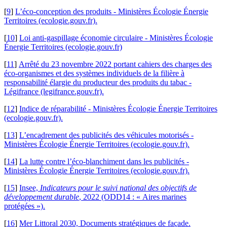
[
9
]
L’éco-conception des produits - Ministères Écologie Énergie
Territoires (ecologie.gouv.fr).
[
10
]
Loi anti-gaspillage économie circulaire - Ministères Écologie
Énergie Territoires (ecologie.gouv.fr)
[
11
]
Arrêté du 23 novembre 2022 portant cahiers des charges des
éco-organismes et des systèmes individuels de la filière à
responsabilité élargie du producteur des produits du tabac -
Légifrance (legifrance.gouv.fr).
[
12
]
Indice de réparabilité - Ministères Écologie Énergie Territoires
(ecologie.gouv.fr).
[
13
]
L’encadrement des publicités des véhicules motorisés -
Ministères Écologie Énergie Territoires (ecologie.gouv.fr).
[
14
]
La lutte contre l’éco-blanchiment dans les publicités -
Ministères Écologie Énergie Territoires (ecologie.gouv.fr).
[
15
]
Insee,
Indicateurs pour le suivi national des objectifs de
développement durable
, 2022 (ODD14 : « Aires marines
protégées »).
[
16
]
Mer Littoral 2030, Documents stratégiques de façade.