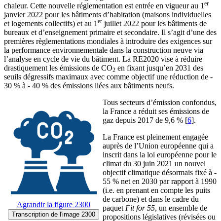
er
chaleur. Cette nouvelle réglementation est entrée en vigueur au 1
janvier 2022 pour les bâtiments d’habitation (maisons individuelles
er
et logements collectifs) et au 1
juillet 2022 pour les bâtiments de
bureaux et d’enseignement primaire et secondaire. Il s’agit d’une des
premières règlementations mondiales à introduire des exigences sur
la performance environnementale dans la construction neuve via
l’analyse en cycle de vie du bâtiment. La RE2020 vise à réduire
drastiquement les émissions de CO
en fixant jusqu’en 2031 des
2
seuils dégressifs maximaux avec comme objectif une réduction de -
30 % à - 40 % des émissions liées aux bâtiments neufs.
Tous secteurs d’émission confondus,
la France a réduit ses émissions de
gaz depuis 2017 de 9,6 %
[
6
]
.
La France est pleinement engagée
auprès de l’Union européenne qui a
inscrit dans la loi européenne pour le
climat du 30 juin 2021 un nouvel
objectif climatique désormais fixé à -
55 % net en 2030 par rapport à 1990
(i.e. en prenant en compte les puits
de carbone) et dans le cadre du
Agrandir
la figure 2300
paquet
Fit for 55
, un ensemble de
Transcription
de l'image 2300
propositions législatives (révisées ou