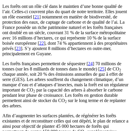
Les forêts ont un rôle clé dans le maintien d’une bonne qualité de
l’air. Celles-ci couvrent plus du quart de notre territoire. Elles jouent
un rôle essentiel
[
21
]
notamment en matière de biodiversité, de
protection des eaux, de captage de carbone et de qualité de l’ai. La
France possède un riche patrimoine naturel et les forêts françaises
ont doublé en un siècle, couvrant 31 % de la surface métropolitaine
avec 16 millions d’hectares, ce qui représente 10 % de la surface
boisée européenne
[
22
]
, dont 74 % appartiennent à des propriétaires
privés
[
23
]
. S’y ajoutent 8 millions d’hectares en outre-mer,
principalement en Guyane.
Les forêts françaises permettent de séquestrer
[
24
]
70 millions de
tonnes (sur les 8 milliards de tonnes dans le monde)
[
25
]
de CO
2
chaque année, soit 20 % des émissions annuelles de gaz à effet de
serre (GES). Les arbres souffrent du changement climatique, d’un
manque d’eau et d’attaques d’insectes, mais la forêt est un régulateur
important de CO
par la capacité des arbres à absorber le carbone
2
pendant leur phase de croissance. Les forêts en gestion durable
permettent ainsi de stocker du CO
sur le long terme et de replanter
2
des arbres.
Afin d’augmenter les surfaces plantées, de régénérer les forêts
existantes et de reconstituer celles qui ont dépéri, le plan de relance a
ainsi pour objectif de planter 45 000 hectares de forêts qui