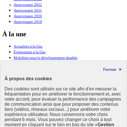
Anniversaire 2022
Anniversaire 2021
Anniversaire 2020
Anniversaire 2019
À la une
Actualités à la Une
Événements à la Une
Mobiliser pour le développement durable
Forum politique de haut niveau
Lettre d’information ODDyssée vers 2030
À propos des cookies
Ressources
Des cookies sont utilisés sur ce site afin d'en mesurer la
fréquentation pour en améliorer le fonctionnement et, avec
Ressources
votre accord, pour évaluer la performance des campagnes
La Méth’ODD
de communication ainsi que pour proposer des contenus
Gouvernement
tiers (vidéos, réseaux sociaux...) pour améliorer votre
expérience utilisateur. Nous conservons votre choix
Ce site propose l’information de référence concernant l’Agenda
pendant 6 mois. Vous pouvez changer ce choix à tout
2030 et la feuille de route de la France. Il valorise la mobilisation de
moment en cliquant sur le lien en bas du site «
Gestion