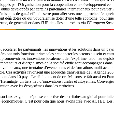
veloppés par l’Organisation pour la coopération et le développement é
ils développés par certains partenaires internationaux pour évaluer les
es émissions de gaz à effet de serre pour aller vers une approche d’emp
t déjà dotés ou qui voudraient se doter d’une telle approche, pour que
terme, de généraliser dans l’UE de telles approches via l’
European Sust
 accélérer les partenariats, les innovations et les solutions dans un pays
 ont trois fonctions principales : connecter les acteurs au sein et entre 
s et promouvoir les innovations localement de l’expérimentation au déplo
repreneurs et d’organismes de la société civile sont accompagnés dans
ravail locaux, une trentaine d’événements et de formations multi-acteurs
able. Ces activités favorisent une approche transversale de l’Agenda 2
ment dans 10 pays. Le déploiement de ces Maisons se fait aussi en Fran
’Hermitage, un tiers-lieu d’innovations rurales et citoyennes. Converge
oration avec les écosystèmes dans les territoires.
ociaux exige une réponse collective des territoires au global pour lutte
èles économiques. C’est pour cela que nous avons créé avec ACTED Les