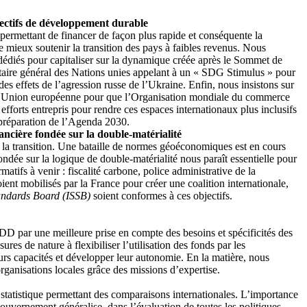
ectifs de développement durable
permettant de financer de façon plus rapide et conséquente la
 de mieux soutenir la transition des pays à faibles revenus. Nous
dédiés pour capitaliser sur la dynamique créée après le Sommet de
taire général des Nations unies appelant à un « SDG Stimulus » pour
s effets de l’agression russe de l’Ukraine. Enfin, nous insistons sur
par l’Union européenne pour que l’Organisation mondiale du commerce
fforts entrepris pour rendre ces espaces internationaux plus inclusifs
 préparation de l’Agenda 2030.
ancière fondée sur la double-matérialité
 la transition. Une bataille de normes géoéconomiques est en cours
dée sur la logique de double-matérialité nous paraît essentielle pour
tifs à venir : fiscalité carbone, police administrative de la
nt mobilisés par la France pour créer une coalition internationale,
tandards Board (ISSB)
soient conformes à ces objectifs.
s ODD par une meilleure prise en compte des besoins et spécificités des
es de nature à flexibiliser l’utilisation des fonds par les
 leurs capacités et développer leur autonomie. En la matière, nous
anisations locales grâce des missions d’expertise.
tatistique permettant des comparaisons internationales. L’importance
vernement généralise, dans l’évaluation de toutes les politiques