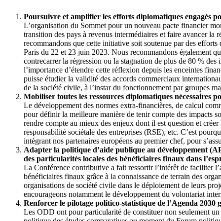
Poursuivre et amplifier les efforts diplomatiques engagés
L’organisation du Sommet pour un nouveau pacte financier mondi
transition des pays à revenus intermédiaires et faire avancer la r
recommandons que cette initiative soit soutenue par des effort
Paris du 22 et 23 juin 2023. Nous recommandons également que 
contrecarrer la régression ou la stagnation de plus de 80 % des 
l’importance d’étendre cette réflexion depuis les enceintes fi
puisse étudier la validité des accords commerciaux internationau
de la société civile, à l’instar du fonctionnement par groupes
Mobiliser toutes les ressources diplomatiques nécessaires 
Le développement des normes extra-financières, de calcul comme
pour définir la meilleure manière de tenir compte des impacts s
rendre compte au mieux des enjeux dont il est question et créer 
responsabilité sociétale des entreprises (RSE), etc. C’est pour
intégrant nos partenaires européens au premier chef, pour s’ass
Adapter la politique d’aide publique au développement (A
des particularités locales des bénéficiaires finaux dans l’es
La Conférence contributive a fait ressortir l’intérêt de facilite
bénéficiaires finaux grâce à la connaissance de terrain des organ
organisations de société civile dans le déploiement de leurs proje
encourageons notamment le développement du volontariat intern
Renforcer le pilotage politico-statistique de l’Agenda 2030 
Les ODD ont pour particularité de constituer non seulement un 
politique des études comparatives au moment du Forum politiqu