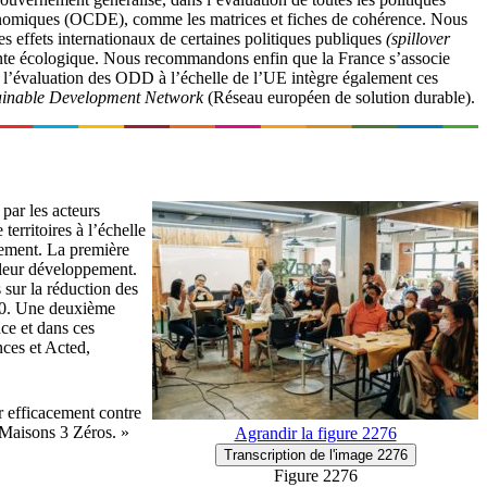
conomiques (OCDE), comme les matrices et fiches de cohérence. Nous
 effets internationaux de certaines politiques publiques
(spillover
reinte écologique. Nous recommandons enfin que la France s’associe
 l’évaluation des ODD à l’échelle de l’UE intègre également ces
ainable Development Network
(Réseau européen de solution durable).
 par les acteurs
territoires à l’échelle
iement. La première
 leur développement.
 sur la réduction des
030. Une deuxième
ce et dans ces
nces et Acted,
r efficacement contre
 Maisons 3 Zéros. »
Agrandir
la figure 2276
Transcription
de l'image 2276
Figure 2276