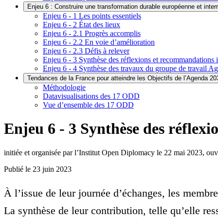
Enjeu 6 : Construire une transformation durable européenne et inter
Enjeu 6 - 1 Les points essentiels
Enjeu 6 - 2 État des lieux
Enjeu 6 - 2.1 Progrès accomplis
Enjeu 6 - 2.2 En voie d’amélioration
Enjeu 6 - 2.3 Défis à relever
Enjeu 6 - 3 Synthèse des réflexions et recommandations i
Enjeu 6 - 4 Synthèse des travaux du groupe de travail Ag
Tendances de la France pour atteindre les Objectifs de l’Agenda 20
Méthodologie
Datavisualisations des 17 ODD
Vue d’ensemble des 17 ODD
Enjeu 6 - 3 Synthèse des réflex
initiée et organisée par l’Institut Open Diplomacy le 22 mai 2023, o
Publié le
23 juin 2023
À l’issue de leur journée d’échanges, les membres 
La synthèse de leur contribution, telle qu’elle re