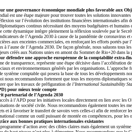
 pour une gouvernance économique mondiale plus favorable aux Obj
al est une étape majeure pour trouver toutes les solutions innovantes 
éflexion sur l’évolution des institutions financières internationales afin
s diplomatiques continus nécessitant des moyens budgétaires et humains 
cette dynamique intègre pleinement la réflexion soulevée par le Secré
indicateurs de l’Agenda 2030 à cause de la pandémie de coronavirus et de
nancières aux enceintes commerciales, en renforçant les efforts portés 
x à l’aune de l’Agenda 2030. De façon générale, nous saluons tous les e
 majeurs créés aux Nations unies en amont du Sommet de Rio+20 dans la
pour défendre une approche européenne de la comptabilité extra-fin
 de transparence, représente une étape décisive dans l’accélération de
ociaux et environnementaux générés par les organisations. L’approche fon
le système comptable qui posera la base de tous les développements norma
quoi nous recommandons fortement que tous les moyens diplomatiques soie
urer que les travaux de préfiguration de
l’International Sustainability S
PD) pour mieux tenir compte
prit partenarial de l’Agenda 2030
r l’accès à l’APD pour les initiatives locales directement en lien avec le
isations de société civile. Nous recommandons également toutes les mesur
ts et à favoriser le transfert de savoirs vers celles-ci afin de renforcer
ational comme un outil puissant de montée en compétences, pour les org
grâce aux bonnes pratiques internationales existantes
programme d’action avec des cibles claires mais également un système s
e de haut niveau n’est plus à démontrer. Nous recommandons que le Gou