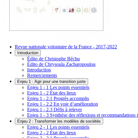
Revue nationale volontaire de la France - 2017-2022
Introduction
Édito de Christophe Béchu
Édito de Chrysoula Zacharopoulou
Introduction
Remerciements
Enjeu 1 : Agir pour une transition juste
Enjeu 1 - 1 Les points essentiels
Enjeu 1 - 2 État des lieux
Enjeu 1 - 2.1 Progrès accomplis
Enjeu 1 - 2.2 En voie d’amélioration
Enjeu 1 - 2.3 Défis à relever
Enjeu 1 - 3 Synthèse des réflexions et recommandations i
Enjeu 2 : Transformer les modèles de sociétés
Enjeu 2 - 1 Les points essentiels
Enjeu 2 - 2 État des lieux