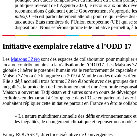
publiques relevant de l’Agenda 2030, le recours aux outils dé
recommandons également que le Gouvernement s’approprie les out
index)
. Cela est particulièrement attendu pour ce qui relève d
aux autres États membres de l’Union européenne (UE) qui se son
dispositions. Nous espérons qu’une telle initiative permettra, à 
Initiative exemplaire relative à l’ODD 17
Les
Maisons 3Zéro
sont des espaces de collaboration pour multiplier et
locaux, contribuant ainsi à la réalisation de l’ODD17. Les Maisons 3Zéro
globale ; libérer le potentiel humain via le renforcement de capacité
Maison 3Zéro a été inaugurée en 2019 à Manille où des dizaines d’ent
Elle a déjà accueilli trois forums 3Zéro élaborés avec des groupes de t
inégalités, la protection de l’environnement et une économie respons
Maison a ouvert au Tadjikistan et d’autres sont en cours de développe
territoires en démarrant à Compiègne dans l’Oise en partenariat avec l
souhaitent répliquer cette initiative partout en France en étroite collab
« La nature multidimensionnelle des défis environnementaux et s
les inégalités, le changement climatique et repenser nos mod
Fanny ROUSSEY, directrice exécutive de Convergences