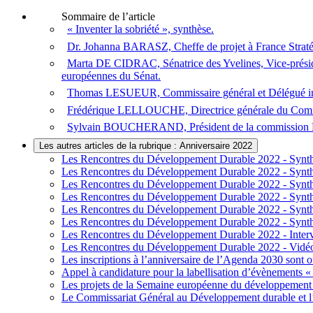
Sommaire de l’article
« Inventer la sobriété », synthèse.
Dr. Johanna BARASZ, Cheffe de projet à France Stratégie
Marta DE CIDRAC, Sénatrice des Yvelines, Vice-préside
européennes du Sénat.
Thomas LESUEUR, Commissaire général et Délégué int
Frédérique LELLOUCHE, Directrice générale du Comi
Sylvain BOUCHERAND, Président de la commission En
Les autres articles de la rubrique : Anniversaire 2022
Les Rencontres du Développement Durable 2022 - Synth
Les Rencontres du Développement Durable 2022 - Synth
Les Rencontres du Développement Durable 2022 - Synthès
Les Rencontres du Développement Durable 2022 - Synthè
Les Rencontres du Développement Durable 2022 - Synthè
Les Rencontres du Développement Durable 2022 - Synthè
Les Rencontres du Développement Durable 2022 - Inter
Les Rencontres du Développement Durable 2022 - Vidé
Les inscriptions à l’anniversaire de l’Agenda 2030 sont o
Appel à candidature pour la labellisation d’évènements «
Les projets de la Semaine européenne du développement 
Le Commissariat Général au Développement durable et l’I