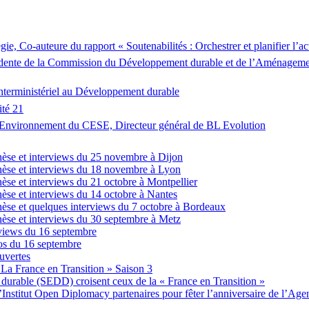
, Co-auteure du rapport « Soutenabilités : Orchestrer et planifier l’ac
nte de la Commission du Développement durable et de l’Aménagement d
erministériel au Développement durable
té 21
vironnement du CESE, Directeur général de BL Evolution
èse et interviews du 25 novembre à Dijon
èse et interviews du 18 novembre à Lyon
e et interviews du 21 octobre à Montpellier
se et interviews du 14 octobre à Nantes
se et quelques interviews du 7 octobre à Bordeaux
se et interviews du 30 septembre à Metz
views du 16 septembre
os du 16 septembre
uvertes
 La France en Transition » Saison 3
durable (SEDD) croisent ceux de la « France en Transition »
nstitut Open Diplomacy partenaires pour fêter l’anniversaire de l’Ag