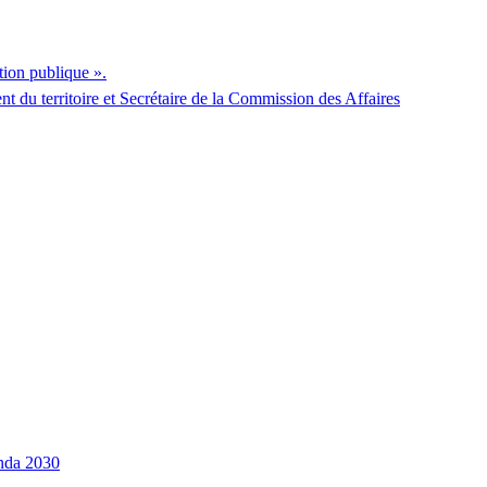
tion publique ».
u territoire et Secrétaire de la Commission des Affaires
enda 2030