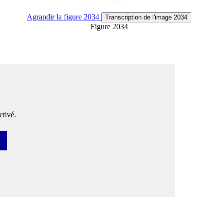
Agrandir
la figure 2034
Transcription
de l'image 2034
Figure 2034
tivé.
ser