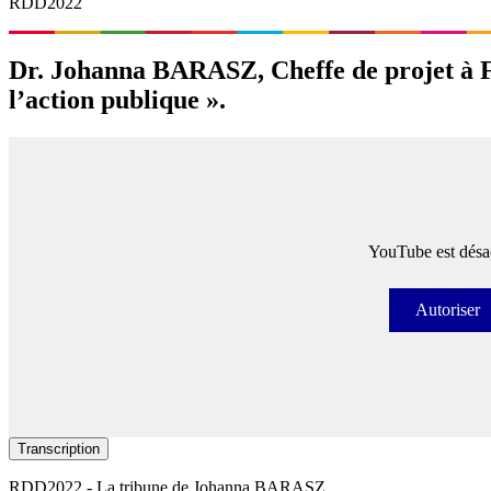
RDD2022
Dr. Johanna BARASZ, Cheffe de projet à Fr
l’action publique ».
YouTube est désac
Autoriser
Autori
Transcription
RDD2022 - La tribune de Johanna BARASZ