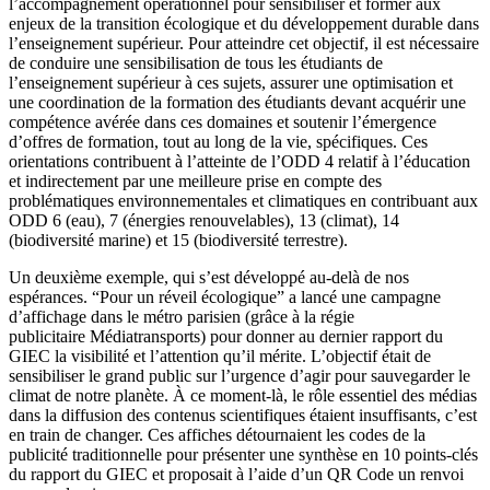
l’accompagnement opérationnel pour sensibiliser et former aux
enjeux de la transition écologique et du développement durable dans
l’enseignement supérieur. Pour atteindre cet objectif, il est nécessaire
de conduire une sensibilisation de tous les étudiants de
l’enseignement supérieur à ces sujets, assurer une optimisation et
une coordination de la formation des étudiants devant acquérir une
compétence avérée dans ces domaines et soutenir l’émergence
d’offres de formation, tout au long de la vie, spécifiques. Ces
orientations contribuent à l’atteinte de l’ODD 4 relatif à l’éducation
et indirectement par une meilleure prise en compte des
problématiques environnementales et climatiques en contribuant aux
ODD 6 (eau), 7 (énergies renouvelables), 13 (climat), 14
(biodiversité marine) et 15 (biodiversité terrestre).
Un deuxième exemple, qui s’est développé au-delà de nos
espérances. “Pour un réveil écologique” a lancé une campagne
d’affichage dans le métro parisien (grâce à la régie
publicitaire Médiatransports) pour donner au dernier rapport du
GIEC la visibilité et l’attention qu’il mérite. L’objectif était de
sensibiliser le grand public sur l’urgence d’agir pour sauvegarder le
climat de notre planète. À ce moment-là, le rôle essentiel des médias
dans la diffusion des contenus scientifiques étaient insuffisants, c’est
en train de changer. Ces affiches détournaient les codes de la
publicité traditionnelle pour présenter une synthèse en 10 points-clés
du rapport du GIEC et proposait à l’aide d’un QR Code un renvoi