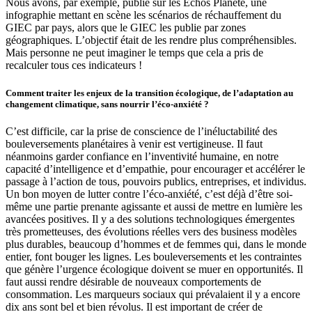
Nous avons, par exemple, publié sur les Echos Planète, une
infographie mettant en scène les scénarios de réchauffement du
GIEC par pays, alors que le GIEC les publie par zones
géographiques. L’objectif était de les rendre plus compréhensibles.
Mais personne ne peut imaginer le temps que cela a pris de
recalculer tous ces indicateurs !
Comment traiter les enjeux de la transition écologique, de l’adaptation au
changement climatique, sans nourrir l’éco-anxiété ?
C’est difficile, car la prise de conscience de l’inéluctabilité des
bouleversements planétaires à venir est vertigineuse. Il faut
néanmoins garder confiance en l’inventivité humaine, en notre
capacité d’intelligence et d’empathie, pour encourager et accélérer le
passage à l’action de tous, pouvoirs publics, entreprises, et individus.
Un bon moyen de lutter contre l’éco-anxiété, c’est déjà d’être soi-
même une partie prenante agissante et aussi de mettre en lumière les
avancées positives. Il y a des solutions technologiques émergentes
très prometteuses, des évolutions réelles vers des business modèles
plus durables, beaucoup d’hommes et de femmes qui, dans le monde
entier, font bouger les lignes. Les bouleversements et les contraintes
que génère l’urgence écologique doivent se muer en opportunités. Il
faut aussi rendre désirable de nouveaux comportements de
consommation. Les marqueurs sociaux qui prévalaient il y a encore
dix ans sont bel et bien révolus. Il est important de créer de