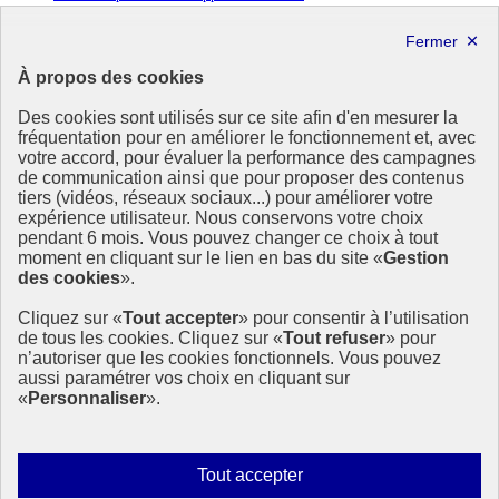
Forum politique de haut niveau
Lettre d’information ODDyssée vers 2030
À propos des cookies
Ressources
Des cookies sont utilisés sur ce site afin d'en mesurer la
Ressources
fréquentation pour en améliorer le fonctionnement et, avec
votre accord, pour évaluer la performance des campagnes
La Méth’ODD
de communication ainsi que pour proposer des contenus
Gouvernement
tiers (vidéos, réseaux sociaux...) pour améliorer votre
expérience utilisateur. Nous conservons votre choix
Ce site propose l’information de référence concernant l’Agenda
pendant 6 mois. Vous pouvez changer ce choix à tout
2030 et la feuille de route de la France. Il valorise la mobilisation de
moment en cliquant sur le lien en bas du site «
Gestion
tous les acteurs.
des cookies
».
info.gouv.fr
- ouvre une nouvelle fenêtre
Cliquez sur «
Tout accepter
» pour consentir à l’utilisation
service-public.fr
- ouvre une nouvelle fenêtre
de tous les cookies. Cliquez sur «
Tout refuser
» pour
legifrance.gouv.fr
- ouvre une nouvelle fenêtre
n’autoriser que les cookies fonctionnels. Vous pouvez
data.gouv.fr
- ouvre une nouvelle fenêtre
aussi paramétrer vos choix en cliquant sur
«
Personnaliser
».
Plan du site
Accessibilité
Mentions légales
Qui sommes-nous ?
Autoriser
Tout accepter
Aide