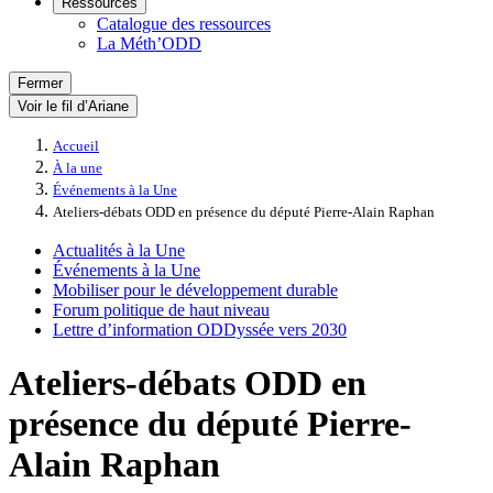
Ressources
Catalogue des ressources
La Méth’ODD
Fermer
Voir le fil d’Ariane
Accueil
À la une
Événements à la Une
Ateliers-débats ODD en présence du député Pierre-Alain Raphan
Actualités à la Une
Événements à la Une
Mobiliser pour le développement durable
Forum politique de haut niveau
Lettre d’information ODDyssée vers 2030
Ateliers-débats ODD en
présence du député Pierre-
Alain Raphan