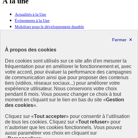
À la une
Actualités à la Une
Événements à la Une
Mobiliser pour le développement durable
Forum politique de haut niveau
Lettre d’information ODDyssée vers 2030
À propos des cookies
Ressources
Des cookies sont utilisés sur ce site afin d'en mesurer la
Ressources
fréquentation pour en améliorer le fonctionnement et, avec
votre accord, pour évaluer la performance des campagnes
La Méth’ODD
de communication ainsi que pour proposer des contenus
Gouvernement
tiers (vidéos, réseaux sociaux...) pour améliorer votre
expérience utilisateur. Nous conservons votre choix
Ce site propose l’information de référence concernant l’Agenda
pendant 6 mois. Vous pouvez changer ce choix à tout
2030 et la feuille de route de la France. Il valorise la mobilisation de
moment en cliquant sur le lien en bas du site «
Gestion
tous les acteurs.
des cookies
».
info.gouv.fr
- ouvre une nouvelle fenêtre
Cliquez sur «
Tout accepter
» pour consentir à l’utilisation
service-public.fr
- ouvre une nouvelle fenêtre
de tous les cookies. Cliquez sur «
Tout refuser
» pour
legifrance.gouv.fr
- ouvre une nouvelle fenêtre
n’autoriser que les cookies fonctionnels. Vous pouvez
data.gouv.fr
- ouvre une nouvelle fenêtre
aussi paramétrer vos choix en cliquant sur