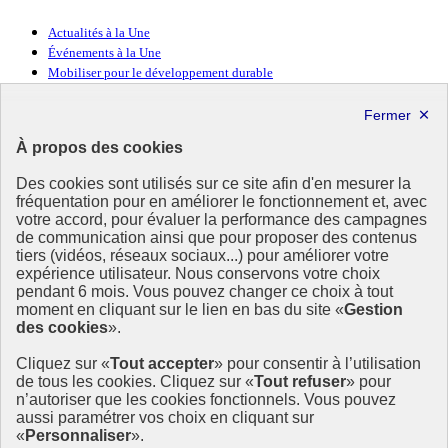
Actualités à la Une
Événements à la Une
Mobiliser pour le développement durable
Forum politique de haut niveau
Lettre d’information ODDyssée vers 2030
À propos des cookies
Ressources
Des cookies sont utilisés sur ce site afin d'en mesurer la
Ressources
fréquentation pour en améliorer le fonctionnement et, avec
votre accord, pour évaluer la performance des campagnes
La Méth’ODD
de communication ainsi que pour proposer des contenus
Gouvernement
tiers (vidéos, réseaux sociaux...) pour améliorer votre
expérience utilisateur. Nous conservons votre choix
Ce site propose l’information de référence concernant l’Agenda
pendant 6 mois. Vous pouvez changer ce choix à tout
2030 et la feuille de route de la France. Il valorise la mobilisation de
moment en cliquant sur le lien en bas du site «
Gestion
tous les acteurs.
des cookies
».
info.gouv.fr
- ouvre une nouvelle fenêtre
Cliquez sur «
Tout accepter
» pour consentir à l’utilisation
service-public.fr
- ouvre une nouvelle fenêtre
de tous les cookies. Cliquez sur «
Tout refuser
» pour
legifrance.gouv.fr
- ouvre une nouvelle fenêtre
n’autoriser que les cookies fonctionnels. Vous pouvez
data.gouv.fr
- ouvre une nouvelle fenêtre
aussi paramétrer vos choix en cliquant sur
«
Personnaliser
».
Plan du site