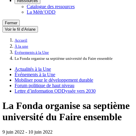
Ressources
Catalogue des ressources
La Méth’ODD
Fermer
Voir le fil d’Ariane
Accueil
À la une
Événements à la Une
La Fonda organise sa septième université du Faire ensemble
Actualités à la Une
Événements à la Une
Mobiliser pour le développement durable
Forum politique de haut niveau
Lettre d’information ODDyssée vers 2030
La Fonda organise sa septième
université du Faire ensemble
9 juin 2022
-
10 juin 2022