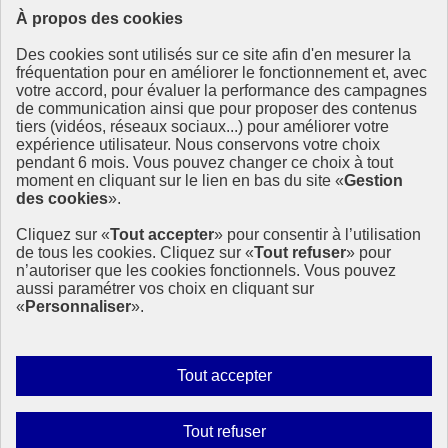
À propos des cookies
Ressources
Des cookies sont utilisés sur ce site afin d'en mesurer la
fréquentation pour en améliorer le fonctionnement et, avec
Ressources
votre accord, pour évaluer la performance des campagnes
La Méth’ODD
de communication ainsi que pour proposer des contenus
Gouvernement
tiers (vidéos, réseaux sociaux...) pour améliorer votre
expérience utilisateur. Nous conservons votre choix
Ce site propose l’information de référence concernant l’Agenda
pendant 6 mois. Vous pouvez changer ce choix à tout
2030 et la feuille de route de la France. Il valorise la mobilisation de
moment en cliquant sur le lien en bas du site «
Gestion
tous les acteurs.
des cookies
».
info.gouv.fr
- ouvre une nouvelle fenêtre
Cliquez sur «
Tout accepter
» pour consentir à l’utilisation
service-public.fr
- ouvre une nouvelle fenêtre
de tous les cookies. Cliquez sur «
Tout refuser
» pour
legifrance.gouv.fr
- ouvre une nouvelle fenêtre
n’autoriser que les cookies fonctionnels. Vous pouvez
data.gouv.fr
- ouvre une nouvelle fenêtre
aussi paramétrer vos choix en cliquant sur
«
Personnaliser
».
Plan du site
Accessibilité
Mentions légales
Qui sommes-nous ?
Autoriser
Tout accepter
Aide
tous
Contact
les
Gestion des cookies
Interdire
Tout refuser
cookies
Paramètres d’affichage