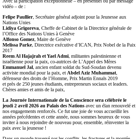
Avec la participation exceptionnelle – en présentiel ou par message
vidéo – de :
Felipe Paullier
, Secrétaire général adjoint pour la Jeunesse aux
Nations Unies
Lidiya Grigoreva
, Cheffe de Cabinet de la Directrice générale de
l’Office des Nations Unies à Genève
Alfonso Gomez
, Maire de Genève
Melissa Parke
, Directrice exécutive d’ICAN, Prix Nobel de la Paix
2017
Reem Al Hajajrah et Yael Admi
, militantes palestinienne et
israélienne pour la paix, co-autrices de L’Appel des Mères
Emmanuel Jal
, ancien enfant soldat du Sud-Soudan devenu
activiste mondial pour la paix, et
Abdel Aziz Muhammat
,
défenseur des droits de l’Homme, Prix Martin Ennals 2019
et près de 250 jeunes étudiants, entrepreneurs sociaux et leaders.
Chères amies et amis de la paix,
La Journée Internationale de la Conscience sera célébrée le
jeudi 2 avril 2026 au Palais des Nations
avec un élan renouvelé et
nos engagements renforcés. Ce fut une joie de vous accueillir les
années précédentes et cette année, nous sommes heureux de vous
inviter à nous rejoindre de nouveau pour, ensemble, réinventer la
paix avec la jeunesse !
Dans un monde traversé par les conflits, les fractures et la montée