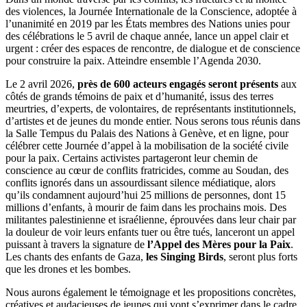
des violences, la Journée Internationale de la Conscience, adoptée à
l’unanimité en 2019 par les États membres des Nations unies pour
des célébrations le 5 avril de chaque année, lance un appel clair et
urgent : créer des espaces de rencontre, de dialogue et de conscience
pour construire la paix. Atteindre ensemble l’Agenda 2030.
Le 2 avril 2026,
près de 600 acteurs engagés seront présents
aux
côtés de grands témoins de paix et d’humanité, issus des terres
meurtries, d’experts, de volontaires, de représentants institutionnels,
d’artistes et de jeunes du monde entier. Nous serons tous réunis dans
la Salle Tempus du Palais des Nations à Genève, et en ligne, pour
célébrer cette Journée d’appel à la mobilisation de la société civile
pour la paix. Certains activistes partageront leur chemin de
conscience au cœur de conflits fratricides, comme au Soudan, des
conflits ignorés dans un assourdissant silence médiatique, alors
qu’ils condamnent aujourd’hui 25 millions de personnes, dont 15
millions d’enfants, à mourir de faim dans les prochains mois. Des
militantes palestinienne et israélienne, éprouvées dans leur chair par
la douleur de voir leurs enfants tuer ou être tués, lanceront un appel
puissant à travers la signature de
l’Appel des Mères pour la Paix
.
Les chants des enfants de Gaza,
les Singing Birds
, seront plus forts
que les drones et les bombes.
Nous aurons également le témoignage et les propositions concrètes,
créatives et audacieuses de jeunes qui vont s’exprimer dans le cadre