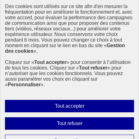
Des cookies sont utilisés sur ce site afin d'en mesurer la
fréquentation pour en améliorer le fonctionnement et, avec
Ressources
votre accord, pour évaluer la performance des campagnes
La Méth’ODD
de communication ainsi que pour proposer des contenus
Gouvernement
tiers (vidéos, réseaux sociaux...) pour améliorer votre
expérience utilisateur. Nous conservons votre choix
Ce site propose l’information de référence concernant l’Agenda
pendant 6 mois. Vous pouvez changer ce choix à tout
2030 et la feuille de route de la France. Il valorise la mobilisation de
moment en cliquant sur le lien en bas du site «
Gestion
tous les acteurs.
des cookies
».
info.gouv.fr
- ouvre une nouvelle fenêtre
Cliquez sur «
Tout accepter
» pour consentir à l’utilisation
service-public.fr
- ouvre une nouvelle fenêtre
de tous les cookies. Cliquez sur «
Tout refuser
» pour
legifrance.gouv.fr
- ouvre une nouvelle fenêtre
n’autoriser que les cookies fonctionnels. Vous pouvez
data.gouv.fr
- ouvre une nouvelle fenêtre
aussi paramétrer vos choix en cliquant sur
«
Personnaliser
».
Plan du site
Accessibilité
Mentions légales
Qui sommes-nous ?
Autoriser
Tout accepter
Aide
tous
Contact
les
Gestion des cookies
Interdire
Tout refuser
cookies
Paramètres d’affichage
tous
les
Sauf mention contraire, tous les contenus de ce site sont sous