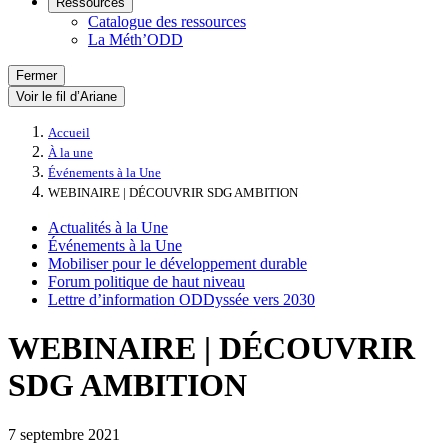
Ressources
Catalogue des ressources
La Méth’ODD
Fermer
Voir le fil d’Ariane
Accueil
À la une
Événements à la Une
WEBINAIRE | DÉCOUVRIR SDG AMBITION
Actualités à la Une
Événements à la Une
Mobiliser pour le développement durable
Forum politique de haut niveau
Lettre d’information ODDyssée vers 2030
WEBINAIRE | DÉCOUVRIR
SDG AMBITION
7 septembre 2021