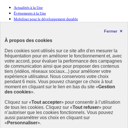
Actualités à la Une
Événements à la Une
Mobiliser pour le développement durable
Forum politique de haut niveau
Lettre d’information ODDyssée vers 2030
À propos des cookies
Ressources
Des cookies sont utilisés sur ce site afin d'en mesurer la
fréquentation pour en améliorer le fonctionnement et, avec
Ressources
votre accord, pour évaluer la performance des campagnes
La Méth’ODD
de communication ainsi que pour proposer des contenus
Gouvernement
tiers (vidéos, réseaux sociaux...) pour améliorer votre
expérience utilisateur. Nous conservons votre choix
Ce site propose l’information de référence concernant l’Agenda
pendant 6 mois. Vous pouvez changer ce choix à tout
2030 et la feuille de route de la France. Il valorise la mobilisation de
moment en cliquant sur le lien en bas du site «
Gestion
tous les acteurs.
des cookies
».
info.gouv.fr
- ouvre une nouvelle fenêtre
Cliquez sur «
Tout accepter
» pour consentir à l’utilisation
service-public.fr
- ouvre une nouvelle fenêtre
de tous les cookies. Cliquez sur «
Tout refuser
» pour
legifrance.gouv.fr
- ouvre une nouvelle fenêtre
n’autoriser que les cookies fonctionnels. Vous pouvez
data.gouv.fr
- ouvre une nouvelle fenêtre
aussi paramétrer vos choix en cliquant sur
«
Personnaliser
».
Plan du site