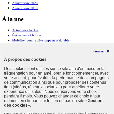
Anniversaire 2020
Anniversaire 2019
À la une
Actualités à la Une
Événements à la Une
Mobiliser pour le développement durable
Forum politique de haut niveau
Lettre d’information ODDyssée vers 2030
À propos des cookies
Ressources
Des cookies sont utilisés sur ce site afin d'en mesurer la
fréquentation pour en améliorer le fonctionnement et, avec
Ressources
votre accord, pour évaluer la performance des campagnes
La Méth’ODD
de communication ainsi que pour proposer des contenus
Gouvernement
tiers (vidéos, réseaux sociaux...) pour améliorer votre
expérience utilisateur. Nous conservons votre choix
Ce site propose l’information de référence concernant l’Agenda
pendant 6 mois. Vous pouvez changer ce choix à tout
2030 et la feuille de route de la France. Il valorise la mobilisation de
moment en cliquant sur le lien en bas du site «
Gestion
tous les acteurs.
des cookies
».
info.gouv.fr
- ouvre une nouvelle fenêtre