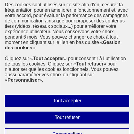
Des cookies sont utilisés sur ce site afin d'en mesurer la
Ressources
fréquentation pour en améliorer le fonctionnement et, avec
votre accord, pour évaluer la performance des campagnes
La Méth’ODD
de communication ainsi que pour proposer des contenus
Gouvernement
tiers (vidéos, réseaux sociaux...) pour améliorer votre
expérience utilisateur. Nous conservons votre choix
Ce site propose l’information de référence concernant l’Agenda
pendant 6 mois. Vous pouvez changer ce choix à tout
2030 et la feuille de route de la France. Il valorise la mobilisation de
moment en cliquant sur le lien en bas du site «
Gestion
tous les acteurs.
des cookies
».
info.gouv.fr
- ouvre une nouvelle fenêtre
Cliquez sur «
Tout accepter
» pour consentir à l’utilisation
service-public.fr
- ouvre une nouvelle fenêtre
de tous les cookies. Cliquez sur «
Tout refuser
» pour
legifrance.gouv.fr
- ouvre une nouvelle fenêtre
n’autoriser que les cookies fonctionnels. Vous pouvez
data.gouv.fr
- ouvre une nouvelle fenêtre
aussi paramétrer vos choix en cliquant sur
«
Personnaliser
».
Plan du site
Accessibilité
Mentions légales
Qui sommes-nous ?
Autoriser
Tout accepter
Aide
tous
Contact
les
Gestion des cookies
Interdire
Tout refuser
Paramètres d’affichage
cookies
tous
les
Sauf mention contraire, tous les contenus de ce site sont sous
Paramétrer