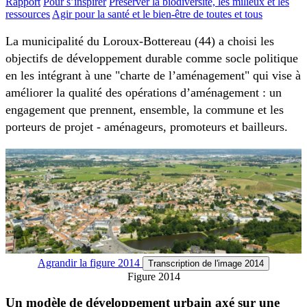
Rapport
Pour s’inspirer
Préserver la biodiversité, les milieux et les
ressources
Agir pour la santé et le bien-être de toutes et tous
La municipalité du Loroux-Bottereau (44) a choisi les
objectifs de développement durable comme socle politique
en les intégrant à une "charte de l’aménagement" qui vise à
améliorer la qualité des opérations d’aménagement : un
engagement que prennent, ensemble, la commune et les
porteurs de projet - aménageurs, promoteurs et bailleurs.
Agrandir
la figure 2014
Transcription
de l'image 2014
Figure 2014
Un modèle de développement urbain axé sur une