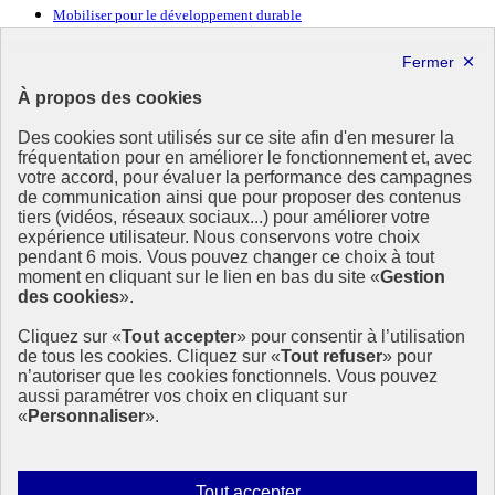
Mobiliser pour le développement durable
Forum politique de haut niveau
Lettre d’information ODDyssée vers 2030
À propos des cookies
Ressources
Des cookies sont utilisés sur ce site afin d'en mesurer la
Ressources
fréquentation pour en améliorer le fonctionnement et, avec
votre accord, pour évaluer la performance des campagnes
La Méth’ODD
de communication ainsi que pour proposer des contenus
Gouvernement
tiers (vidéos, réseaux sociaux...) pour améliorer votre
expérience utilisateur. Nous conservons votre choix
Ce site propose l’information de référence concernant l’Agenda
pendant 6 mois. Vous pouvez changer ce choix à tout
2030 et la feuille de route de la France. Il valorise la mobilisation de
moment en cliquant sur le lien en bas du site «
Gestion
tous les acteurs.
des cookies
».
info.gouv.fr
- ouvre une nouvelle fenêtre
Cliquez sur «
Tout accepter
» pour consentir à l’utilisation
service-public.fr
- ouvre une nouvelle fenêtre
de tous les cookies. Cliquez sur «
Tout refuser
» pour
legifrance.gouv.fr
- ouvre une nouvelle fenêtre
n’autoriser que les cookies fonctionnels. Vous pouvez
data.gouv.fr
- ouvre une nouvelle fenêtre
aussi paramétrer vos choix en cliquant sur
«
Personnaliser
».
Plan du site
Accessibilité
Mentions légales
Qui sommes-nous ?
Autoriser
Tout accepter