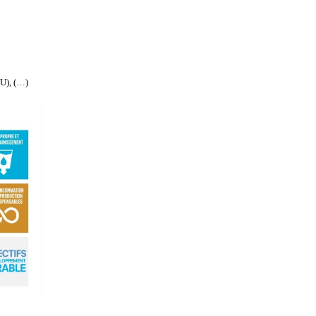
NU), (…)