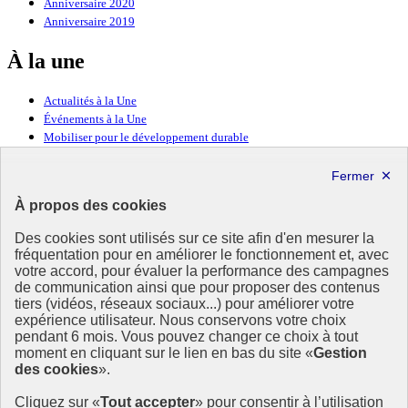
Anniversaire 2020
Anniversaire 2019
À la une
Actualités à la Une
Événements à la Une
Mobiliser pour le développement durable
Forum politique de haut niveau
Lettre d’information ODDyssée vers 2030
À propos des cookies
Ressources
Des cookies sont utilisés sur ce site afin d'en mesurer la
Ressources
fréquentation pour en améliorer le fonctionnement et, avec
votre accord, pour évaluer la performance des campagnes
La Méth’ODD
de communication ainsi que pour proposer des contenus
Gouvernement
tiers (vidéos, réseaux sociaux...) pour améliorer votre
expérience utilisateur. Nous conservons votre choix
Ce site propose l’information de référence concernant l’Agenda
pendant 6 mois. Vous pouvez changer ce choix à tout
2030 et la feuille de route de la France. Il valorise la mobilisation de
moment en cliquant sur le lien en bas du site «
Gestion
tous les acteurs.
des cookies
».
info.gouv.fr
- ouvre une nouvelle fenêtre
Cliquez sur «
Tout accepter
» pour consentir à l’utilisation